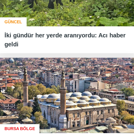
GÜNCEL
İki gündür her yerde aranıyordu: Acı haber
geldi
BURSA BÖLGE