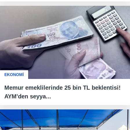
EKONOMİ
Memur emeklilerinde 25 bin TL beklentisi!
AYM'den seyya...