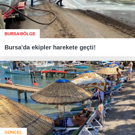
BURSA BÖLGE
Bursa'da ekipler harekete geçti!
GÜNCEL