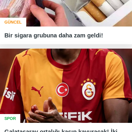
GÜNCEL
Bir sigara grubuna daha zam geldi!
SPOR
Galatasaray ortalığı kasıp kavuracak! İki