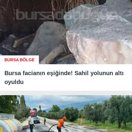
BURSA BÖLGE
Bursa facianın eşiğinde! Sahil yolunun altı
oyuldu