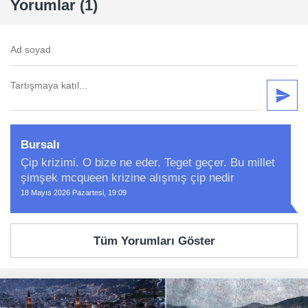
Yorumlar (1)
Bursalı
Çip krizimi. O bize ne eder. Teget geçer. Bu millet
şimşek mcqueen krizine alışmış çip nedir
18 Mayıs 2026 Pazartesi, 19:09
Tüm Yorumları Göster