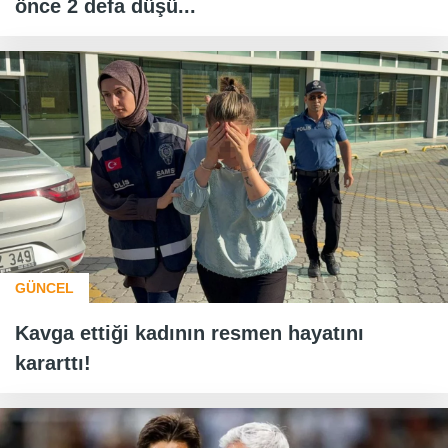
önce 2 defa düşü...
GÜNCEL
Kavga ettiği kadının resmen hayatını
kararttı!