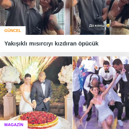
GÜNCEL
Yakışıklı mısırcıyı kızdıran öpücük
MAGAZİN