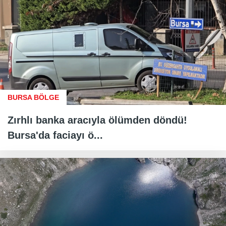
BURSA BÖLGE
Zırhlı banka aracıyla ölümden döndü!
Bursa'da faciayı ö...