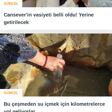
GÜNCEL
Cansever'in vasiyeti belli oldu! Yerine
getirilecek
GÜNCEL
Bu çeşmeden su içmek için kilometrelerce
yol geliyorlar