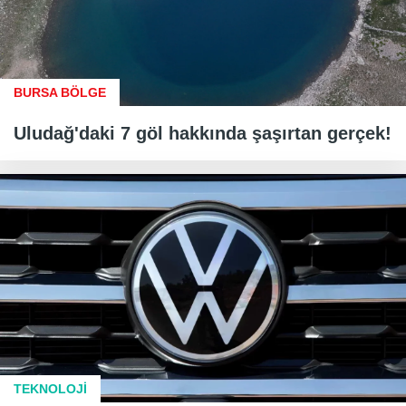
BURSA BÖLGE
Uludağ'daki 7 göl hakkında şaşırtan gerçek!
TEKNOLOJİ