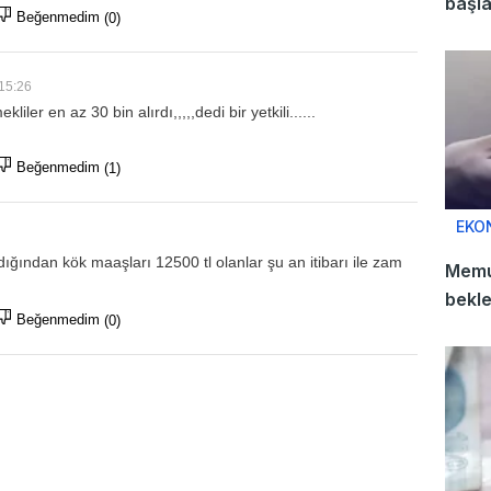
başla
Beğenmedim
(0)
15:26
ler en az 30 bin alırdı,,,,,dedi bir yetkili......
Beğenmedim
(1)
EKO
ğından kök maaşları 12500 tl olanlar şu an itibarı ile zam
Memur
bekl
Beğenmedim
(0)
dosya