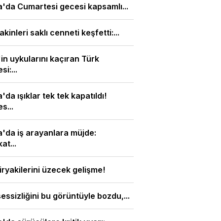
'da Cumartesi gecesi kapsamlı...
akinleri saklı cenneti keşfetti:...
l'in uykularını kaçıran Türk
i:...
'da ışıklar tek tek kapatıldı!
s...
'da iş arayanlara müjde:
at...
iryakilerini üzecek gelişme!
sessizliğini bu görüntüyle bozdu,...