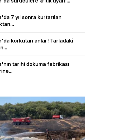
'da sürücülere kritik uyarı:...
'da 7 yıl sonra kurtarılan
tan...
'da korkutan anlar! Tarladaki
n...
'nın tarihi dokuma fabrikası
ine...