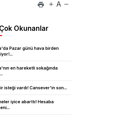
A
 Çok Okunanlar
a'da Pazar günü hava birden
yor!...
'nın en hareketli sokağında
..
ir isteği vardı! Cansever'in son...
meler iyice abarttı! Hesaba
eni...