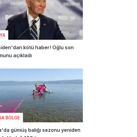
YA
iden'dan kötü haber! Oğlu son
munu açıkladı
SA BÖLGE
a'da gümüş balığı sezonu yeniden