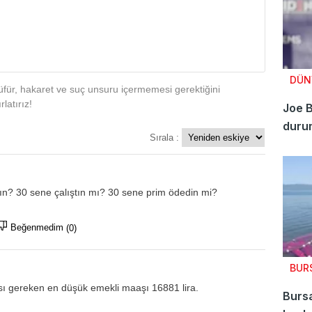
DÜN
für, hakaret ve suç unsuru içermemesi gerektiğini
latırız!
Joe B
duru
Sırala :
ın? 30 sene çalıştın mı? 30 sene prim ödedin mi?
Beğenmedim
(0)
BUR
ası gereken en düşük emekli maaşı 16881 lira.
Burs