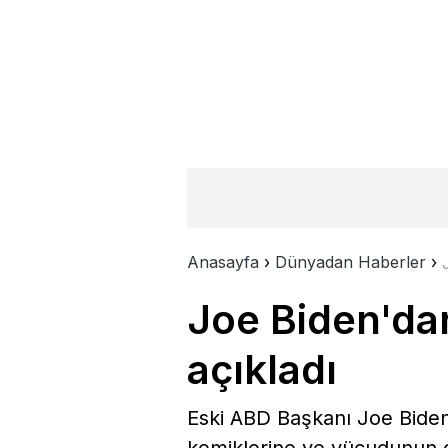
Anasayfa
›
Dünyadan Haberler
›
Joe Biden'da
açıkladı
Eski ABD Başkanı Joe Biden
kemiklerine ve vücudunun diğ