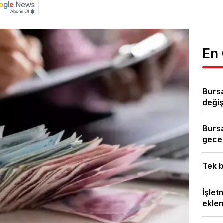
En
Burs
değişi
Bursa
gece.
Tek b
İşlet
eklen