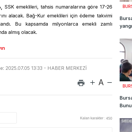
SSK emeklileri, tahsis numaralarına göre 17-26
BUR
,
ını alacak. Bağ-Kur emeklileri için ödeme takvimi
Bursa
andı. Bu kapsamda milyonlarca emekli zamlı
yang
nda almış olacak.
yın
me: 2025.07.05 13:33 - HABER MERKEZİ
A
BUR
Bursa
Bunu 
Kalan karakter :
450