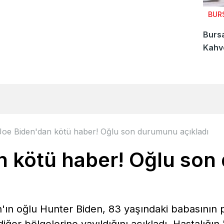
BUR
Bursa
Kahve
kiray
Joe Biden'dan kötü haber! Oğlu son durumunu açıkladı
n kötü haber! Oğlu so
'ın oğlu Hunter Biden, 83 yaşındaki babasının p
er bölgelerine yayıldığını açıkladı. Hastalığın 