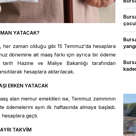
Bursa
Bursa
çocuk
ZAMAN YATACAK?
Bursa
ı, her zaman olduğu gibi 15 Temmuz'da hesaplara
yangı
muz dönemine ait maaş farkı için ayrıca bir ödeme
Bursa
 tarih Hazine ve Maliye Bakanlığı tarafından
kader
nsıtılarak hesaplara aktarılacak.
AŞI ERKEN YATACAK
 maaş alan memur emeklileri ise, Temmuz zammının
e ödemelerini ayın ilk haftasında almaya başladı.
 hesaplara geçti.
 AYRI TAKVİM