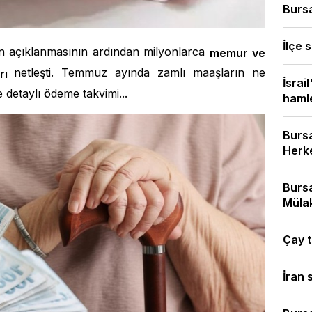
Bursa
İlçe s
ın açıklanmasının ardından milyonlarca
memur ve
netleşti. Temmuz ayında zamlı maaşların ne
arı
İsrai
e detaylı ödeme takvimi...
hamles
Bursa
Herke
Bursa
Mülak
Çay t
İran 