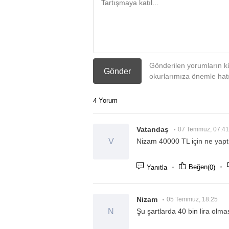
Gönderilen yorumların kü
Gönder
okurlarımıza önemle hatır
Yorum
4
Vatandaş
07 Temmuz, 07:41
V
Nizam 40000 TL için ne yapt
Beğen
(0)
Yanıtla
Nizam
05 Temmuz, 18:25
N
Şu şartlarda 40 bin lira olm