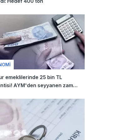
dı: Hedef 400 ton
NOMİ
 emeklilerinde 25 bin TL
entisi! AYM'den seyyanen zam
sında kritik adım