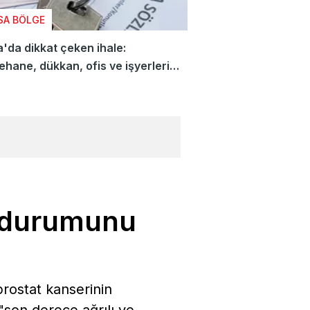
SA BÖLGE
'da dikkat çeken ihale:
hane, dükkan, ofis ve işyerleri
a çıkıyor
n durumunu
rostat kanserinin
"son derece ağrılı ve