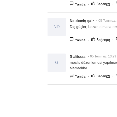
Beğen
(2)
Yanıtla
Ne demiş şair
05 Temmuz, 
ND
Dış güçler, Lozan olmasa emekli
Beğen
(0)
Yanıtla
Galibaaa
05 Temmuz, 13:29
G
meclis düzenlemesi yapılmadı
alamadılar
Beğen
(2)
Yanıtla