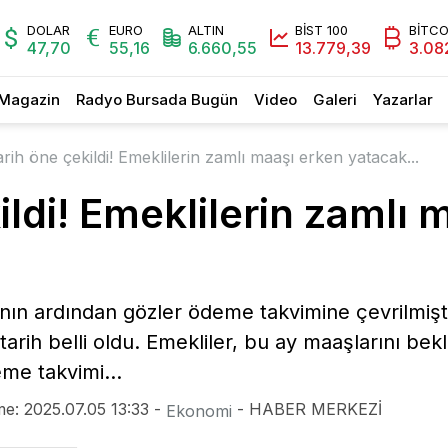
DOLAR
EURO
ALTIN
BİST 100
BİTCO
47,70
55,16
6.660,55
13.779,39
3.08
Magazin
Radyo Bursada Bugün
Video
Galeri
Yazarlar
rih öne çekildi! Emeklilerin zamlı maaşı erken yatacak...
ildi! Emeklilerin zamlı 
ının ardından gözler ödeme takvimine çevrilmişt
ı tarih belli oldu. Emekliler, bu ay maaşlarını 
eme takvimi...
e: 2025.07.05 13:33 -
- HABER MERKEZİ
Ekonomi