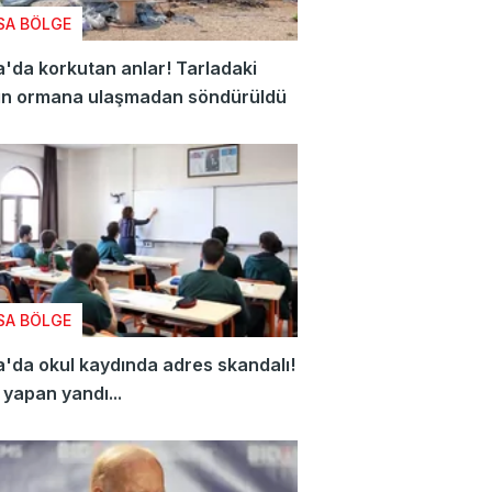
SA BÖLGE
'da korkutan anlar! Tarladaki
ın ormana ulaşmadan söndürüldü
SA BÖLGE
'da okul kaydında adres skandalı!
yapan yandı...