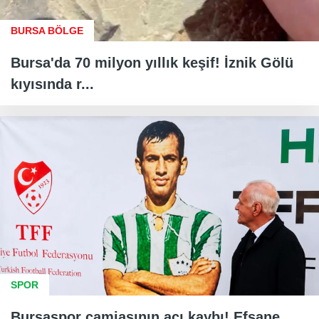
BURSA BÖLGE
Bursa'da 70 milyon yıllık keşif! İznik Gölü
kıyısında r...
SPOR
Bursaspor camiasının acı kaybı! Efsane