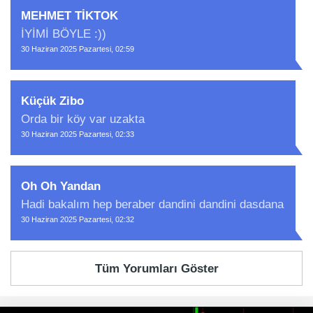
MEHMET TİKTOK
İYİMİ BÖYLE :))
30 Haziran 2025 Pazartesi, 02:59
Küçük Zibo
Orda bir köy var uzakta
30 Haziran 2025 Pazartesi, 02:33
Oh Oh Yandan
Hadi bakalım hep beraber dandini dandini dasdana
30 Haziran 2025 Pazartesi, 02:32
Tüm Yorumları Göster