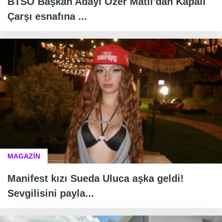
BTSO Başkan Adayı Özer Matlı'dan Kapalı
Çarşı esnafına ...
MAGAZİN
Manifest kızı Sueda Uluca aşka geldi!
Sevgilisini payla...