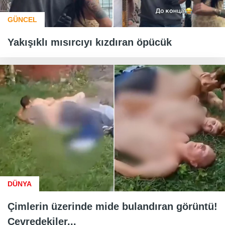
GÜNCEL
Yakışıklı mısırcıyı kızdıran öpücük
DÜNYA
Çimlerin üzerinde mide bulandıran görüntü!
Çevredekiler...