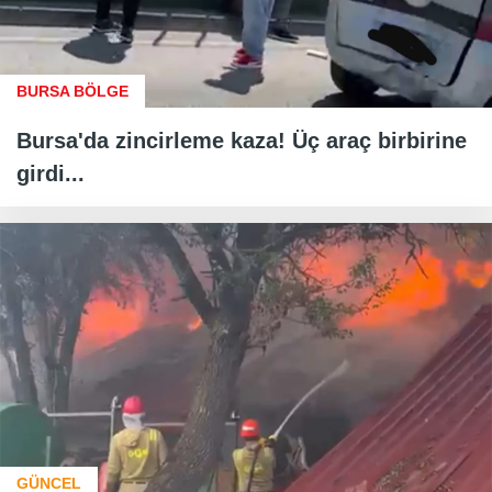
BURSA BÖLGE
Bursa'da zincirleme kaza! Üç araç birbirine
girdi...
GÜNCEL