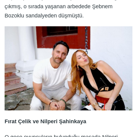
çıkmış, o sırada yaşanan arbedede Şebnem
Bozoklu sandalyeden düşmüştü.
Fırat Çelik ve Nilperi Şahinkaya
O gece oyuncuların bulunduğu masada Nilperi