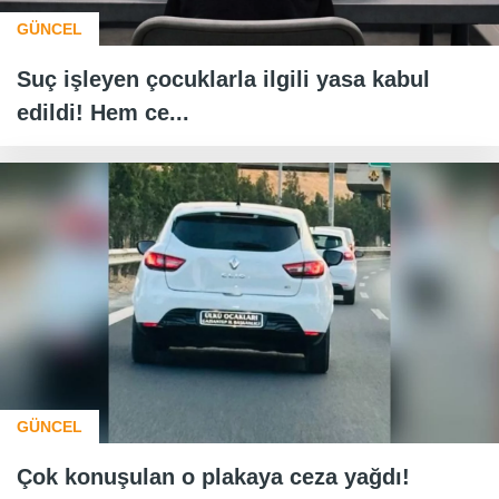
GÜNCEL
Suç işleyen çocuklarla ilgili yasa kabul
edildi! Hem ce...
GÜNCEL
Çok konuşulan o plakaya ceza yağdı!