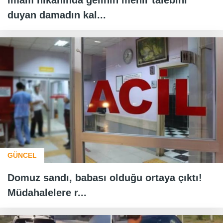
İmam nikahında gelinin mehir talebini
duyan damadın kal...
GÜNCEL
Domuz sandı, babası olduğu ortaya çıktı!
Müdahalelere r...