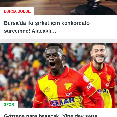
BURSA BÖLGE
Bursa'da iki şirket için konkordato
sürecinde! Alacaklı...
SPOR
Göztepe para basacak! Yine dev satış