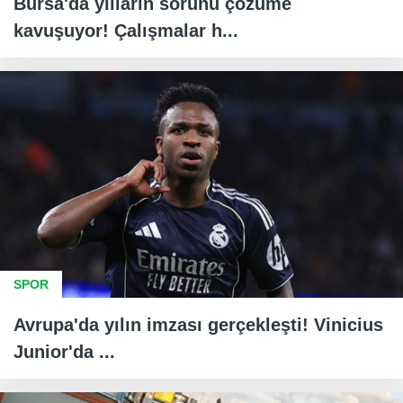
Bursa'da yılların sorunu çözüme
kavuşuyor! Çalışmalar h...
SPOR
Avrupa'da yılın imzası gerçekleşti! Vinicius
Junior'da ...