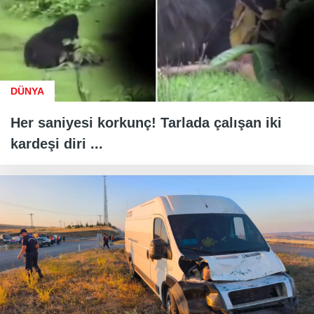
DÜNYA
Her saniyesi korkunç! Tarlada çalışan iki
kardeşi diri ...