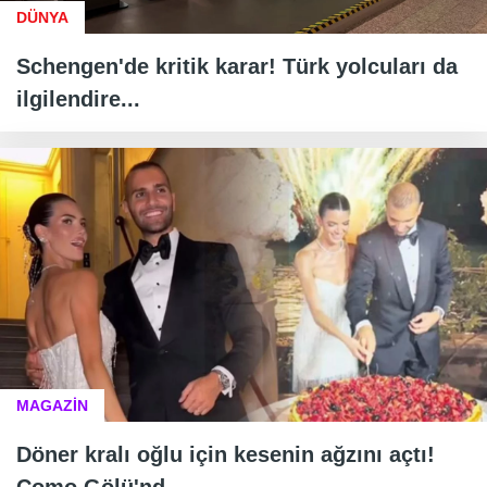
DÜNYA
Schengen'de kritik karar! Türk yolcuları da
ilgilendire...
MAGAZİN
Döner kralı oğlu için kesenin ağzını açtı!