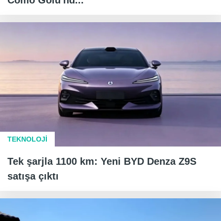
Como Gölü'nd...
TEKNOLOJİ
Tek şarjla 1100 km: Yeni BYD Denza Z9S
satışa çıktı