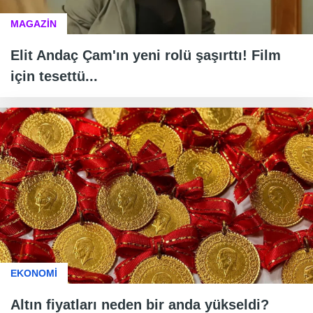
MAGAZİN
Elit Andaç Çam'ın yeni rolü şaşırttı! Film
için tesettü...
EKONOMİ
Altın fiyatları neden bir anda yükseldi?