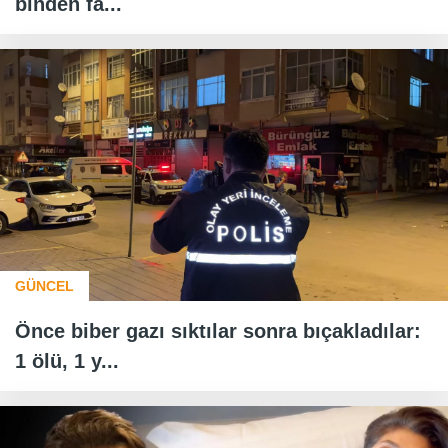
binden fa...
GÜNCEL
Önce biber gazı sıktılar sonra bıçakladılar:
1 ölü, 1 y...