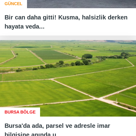
GÜNCEL
Bir can daha gitti! Kusma, halsizlik derken
hayata veda...
BURSA BÖLGE
Bursa'da ada, parsel ve adresle imar
bilgisine anında u...