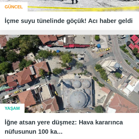
GÜNCEL
İçme suyu tünelinde göçük! Acı haber geldi
YAŞAM
İğne atsan yere düşmez: Hava kararınca
nüfusunun 100 ka...