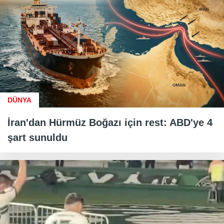
DÜNYA
İran'dan Hürmüz Boğazı için rest: ABD'ye 4
şart sunuldu