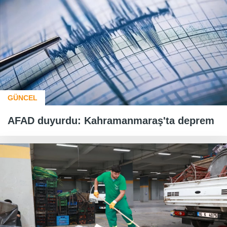
GÜNCEL
AFAD duyurdu: Kahramanmaraş'ta deprem