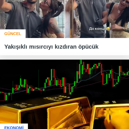
GÜNCEL
Yakışıklı mısırcıyı kızdıran öpücük
EKONOMİ