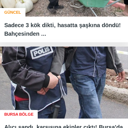
GÜNCEL
Sadece 3 kök dikti, hasatta şaşkına döndü!
Bahçesinden ...
BURSA BÖLGE
Alıcı sandı, karşısına ekipler çıktı! Bursa'da