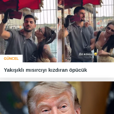
GÜNCEL
Yakışıklı mısırcıyı kızdıran öpücük