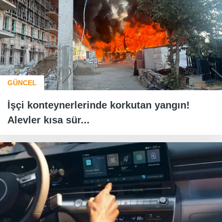
GÜNCEL
İşçi konteynerlerinde korkutan yangın!
Alevler kısa sür...