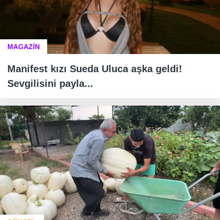
MAGAZİN
Manifest kızı Sueda Uluca aşka geldi!
Sevgilisini payla...