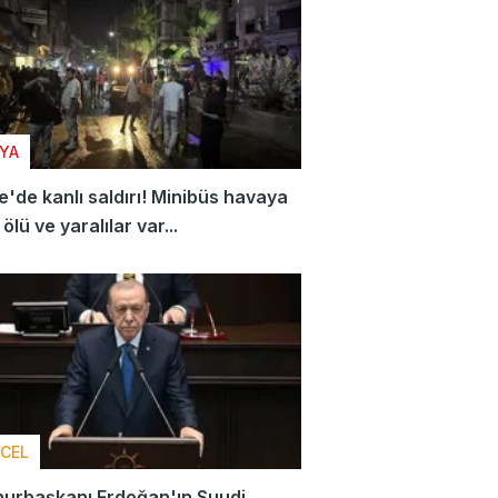
YA
e'de kanlı saldırı! Minibüs havaya
ölü ve yaralılar var...
CEL
urbaşkanı Erdoğan'ın Suudi