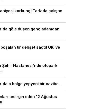
aniyesi korkunç! Tarlada çalışan
a'da göle düşen genç adamdan
 boşalan tır dehşet saçtı! Ölü ve
 Şehir Hastanesi'nde otopark
..
'da o bölge yepyeni bir cazibe...
nları tedirgin eden 12 Ağustos
ı!