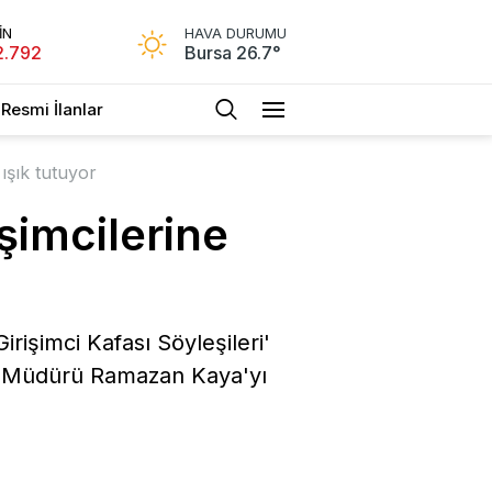
İN
HAVA DURUMU
2.792
Bursa 26.7°
Resmi İlanlar
ışık tutuyor
şimcilerine
rişimci Kafası Söyleşileri'
 Müdürü Ramazan Kaya'yı