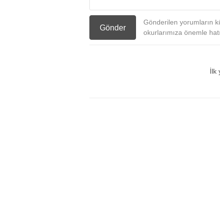
Gönderilen yorumların kü
Gönder
okurlarımıza önemle hatır
İlk