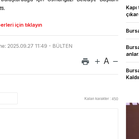
Kapı 
ti.
çıkard
leri için tıklayın
Bursa
me: 2025.09.27 11:49 - BÜLTEN
Bursa
anlar.
A
Bursa
Kaldır
Kalan karakter :
450