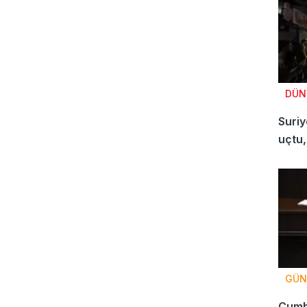
DÜN
Suriy
uçtu, 
GÜN
Cumh