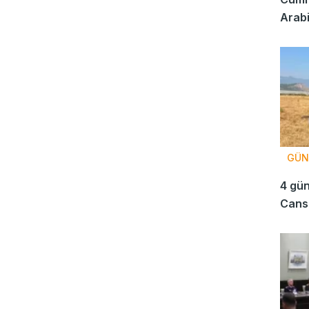
Arabi
tema
GÜN
4 gün
Cansı