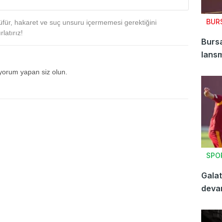
BUR
für, hakaret ve suç unsuru içermemesi gerektiğini
latırız!
Bursa
lansm
 yorum yapan siz olun.
SPO
Galat
deva