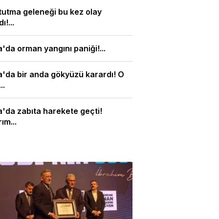
tutma geleneği bu kez olay
ı!...
'da orman yangını paniği!...
'da bir anda gökyüzü karardı! O
..
'da zabıta harekete geçti!
ım...