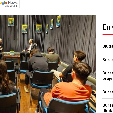
En
Uluda
Bursa
Bursa
proje
Bursa
Bursa
Uluda