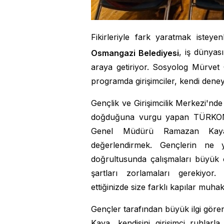
Fikirleriyle fark yaratmak isteye
, iş dünyası
Osmangazi Belediyesi
araya getiriyor. Sosyolog Mürvet
programda girişimciler, kendi deneyi
Gençlik ve Girişimcilik Merkezi'nd
doğduğuna vurgu yapan TÜRKON
Genel Müdürü Ramazan Kaya "
değerlendirmek. Gençlerin ne y
doğrultusunda çalışmaları büyük ö
şartları zorlamaları gerekiyor
ettiğinizde size farklı kapılar muhak
Gençler tarafından büyük ilgi göre
Kaya, kendisini girişimci ruhlar