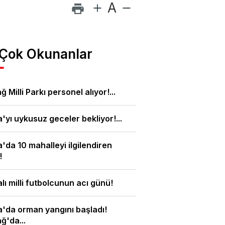
A
 Çok Okunanlar
ğ Milli Parkı personel alıyor!...
'yı uykusuz geceler bekliyor!...
'da 10 mahalleyi ilgilendiren
!
lı milli futbolcunun acı günü!
'da orman yangını başladı!
ğ'da...