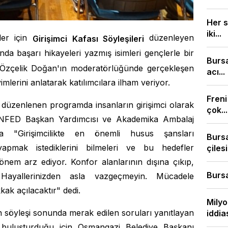
Her s
iki...
nler için
düzenleyen
Girişimci Kafası Söyleşileri
nda başarı hikayeleri yazmış isimleri gençlerle bir
Burs
 Özçelik Doğan'ın moderatörlüğünde gerçekleşen
acı...
mlerini anlatarak katılımcılara ilham veriyor.
Freni
e düzenlenen programda insanların girişimci olarak
çok...
FED Başkan Yardımcısı ve Akademika Ambalaj
Girişimcilikte en önemli husus şansları
Bursa
apmak istediklerini bilmeleri ve bu hedefler
çilesi.
nem arz ediyor. Konfor alanlarının dışına çıkıp,
Bursa
. Hayallerinizden asla vazgeçmeyin. Mücadele
kak açılacaktır" dedi.
Milyo
n söyleşi sonunda merak edilen soruları yanıtlayan
iddias
la buluşturduğu için Osmangazi Belediye Başkanı