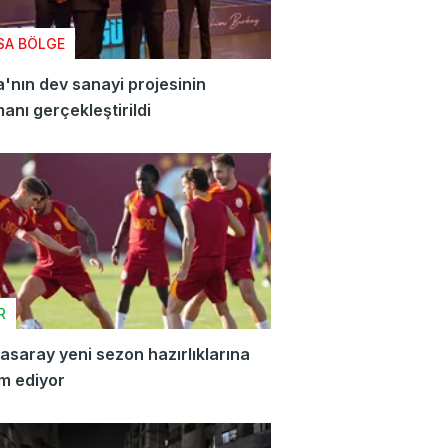
SA BÖLGE
'nın dev sanayi projesinin
anı gerçekleştirildi
R
asaray yeni sezon hazırlıklarına
m ediyor