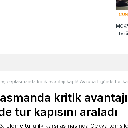
GÜN
MGK'
'Terö
taş deplasmanda kritik avantajı kaptı! Avrupa Ligi'nde tur kap
asmanda kritik avantajı
de tur kapısını araladı
3. eleme turu ilk karşılaşmasında Çekya temsil