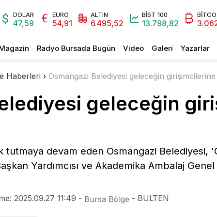
DOLAR
EURO
ALTIN
BİST 100
BİTCO
47,59
54,91
6.495,52
13.798,82
3.06
Magazin
Radyo Bursada Bugün
Video
Galeri
Yazarlar
e Haberleri
›
Osmangazi Belediyesi geleceğin girişimcilerine 
ediyesi geleceğin giri
şık tutmaya devam eden Osmangazi Belediyesi, 'Gi
kan Yardımcısı ve Akademika Ambalaj Genel
me: 2025.09.27 11:49 -
- BÜLTEN
Bursa Bölge