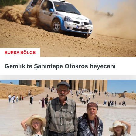
BURSA BÖLGE
Gemlik'te Şahintepe Otokros heyecanı