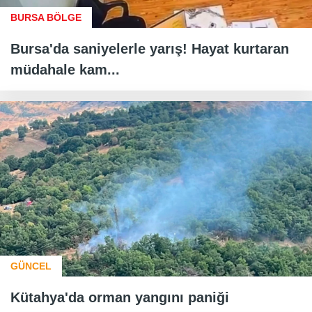
BURSA BÖLGE
Bursa'da saniyelerle yarış! Hayat kurtaran
müdahale kam...
GÜNCEL
Kütahya'da orman yangını paniği