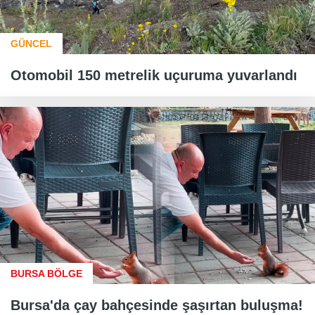
GÜNCEL
Otomobil 150 metrelik uçuruma yuvarlandı
BURSA BÖLGE
Bursa'da çay bahçesinde şaşırtan buluşma!