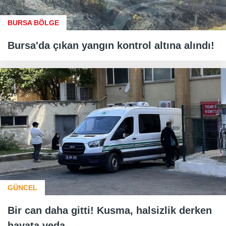
BURSA BÖLGE
Bursa'da çıkan yangın kontrol altına alındı!
GÜNCEL
Bir can daha gitti! Kusma, halsizlik derken
hayata veda...