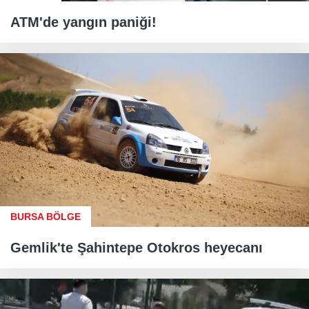
ATM'de yangın paniği!
BURSA BÖLGE
Gemlik'te Şahintepe Otokros heyecanı