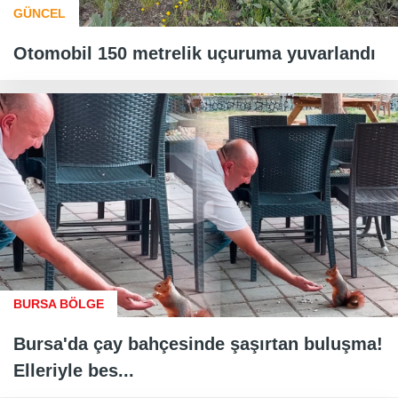
GÜNCEL
Otomobil 150 metrelik uçuruma yuvarlandı
BURSA BÖLGE
Bursa'da çay bahçesinde şaşırtan buluşma!
Elleriyle bes...