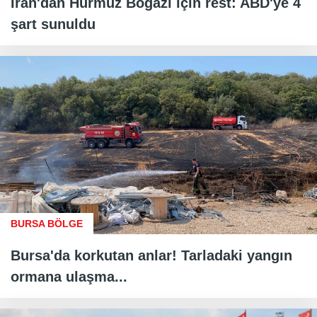
İran'dan Hürmüz Boğazı için rest: ABD'ye 4
şart sunuldu
BURSA BÖLGE
Bursa'da korkutan anlar! Tarladaki yangın
ormana ulaşma...