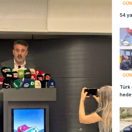
GÜN
54 ya
GÜN
Türk 
hedef