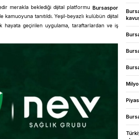
ir merakla beklediği dijital platformu
Bursaspor
Bursa
 kamuoyuna tanıtıldı. Yeşil-beyazlı kulübün dijital
kavuş
 hayata geçirilen uygulama, taraftarlardan ve iş
Bursa
Bursa
Bursa
Milyo
Piyas
Bursa
Türki