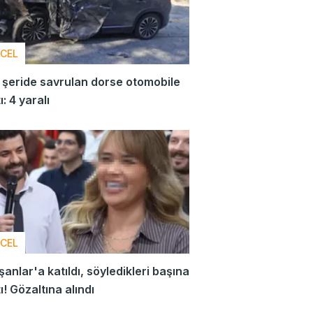
CEL
 şeride savrulan dorse otomobile
ı: 4 yaralı
CEL
anlar'a katıldı, söyledikleri başına
tı! Gözaltına alındı