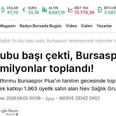
DOLAR
EURO
ALTIN
BİST 100
BİTCOİ
47,70
55,18
6.647,19
13.779,39
3.087
Magazin
Radyo Bursada Bugün
Video
Galeri
Yazarlar
ağlık Grubu başı çekti, Bursaspor lansmanında milyonlar t
ubu başı çekti, Bursas
milyonlar toplandı!
latformu Bursaspor Plus'ın tanıtım gecesinde t
ek katkıyı 1.963 üyelik satın alan Nev Sağlık Gr
me: 2026.06.02 00:08 -
- MERVE DENİZ EKİCİ
Spor