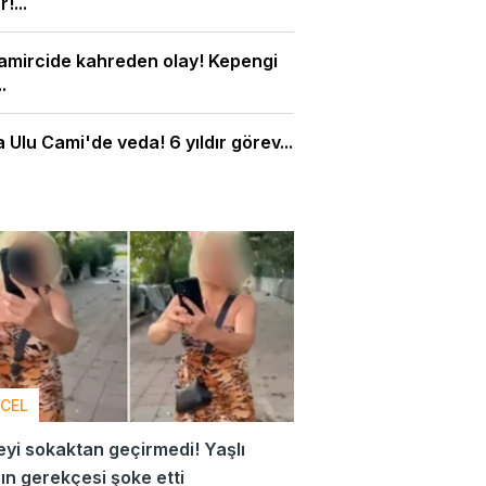
!...
amircide kahreden olay! Kepengi
.
 Ulu Cami'de veda! 6 yıldır görev...
CEL
yi sokaktan geçirmedi! Yaşlı
ın gerekçesi şoke etti