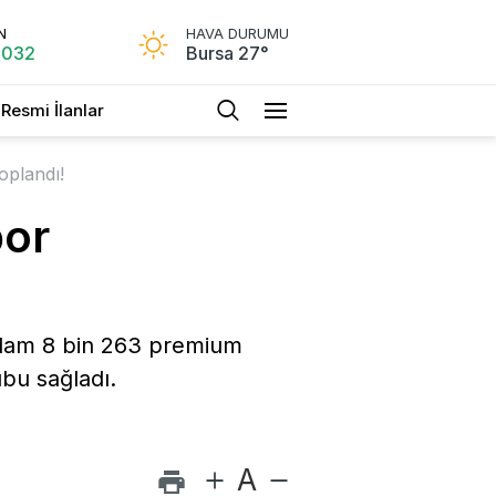
N
HAVA DURUMU
.032
Bursa 27°
Resmi İlanlar
oplandı!
por
oplam 8 bin 263 premium
ubu sağladı.
A