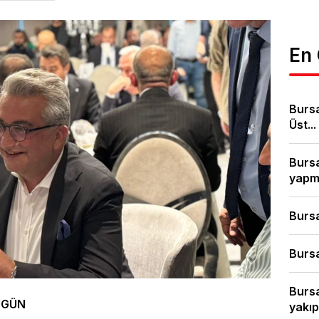
En
Bursa
Üst...
Bursa
yapm
Bursa
Bursa
Bursa
UGÜN
yakıp.