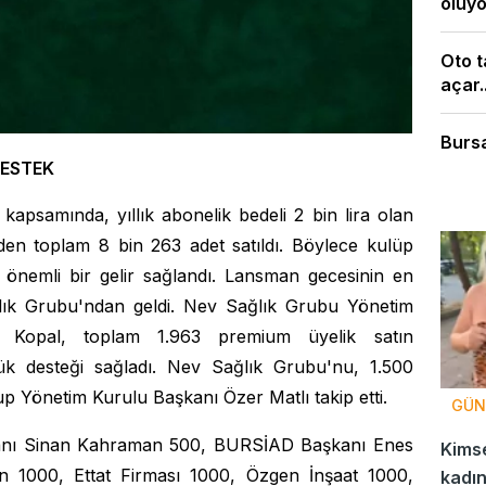
oluyor
Oto t
açar..
Bursa
DESTEK
apsamında, yıllık abonelik bedeli 2 bin lira olan
en toplam 8 bin 263 adet satıldı. Böylece kulüp
k önemli bir gelir sağlandı. Lansman gecesinin en
lık Grubu'ndan geldi. Nev Sağlık Grubu Yönetim
 Kopal, toplam 1.963 premium üyelik satın
k desteği sağladı. Nev Sağlık Grubu'nu, 1.500
p Yönetim Kurulu Başkanı Özer Matlı takip etti.
GÜN
anı Sinan Kahraman 500, BURSİAD Başkanı Enes
Kimse
n 1000, Ettat Firması 1000, Özgen İnşaat 1000,
kadın