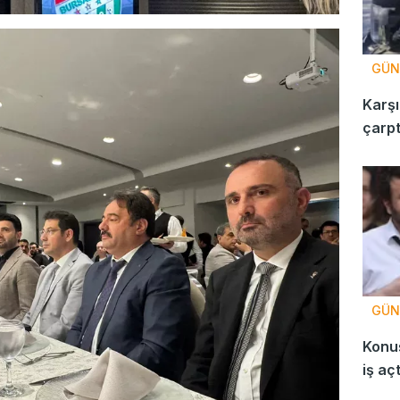
GÜN
Karşı
çarpt
GÜN
Konuş
iş aç