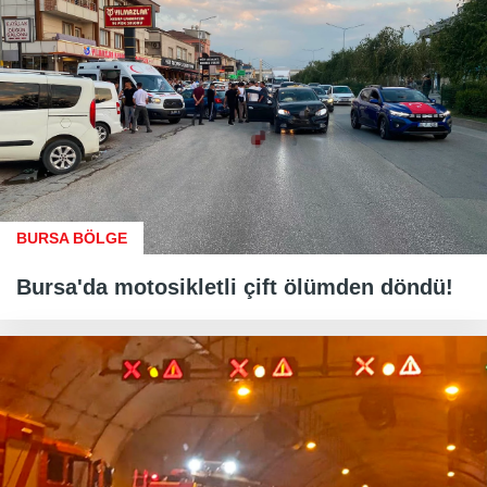
BURSA BÖLGE
Bursa'da motosikletli çift ölümden döndü!