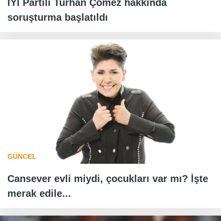
İYİ Partili Turhan Çömez hakkında
soruşturma başlatıldı
GÜNCEL
Cansever evli miydi, çocukları var mı? İşte
merak edile...