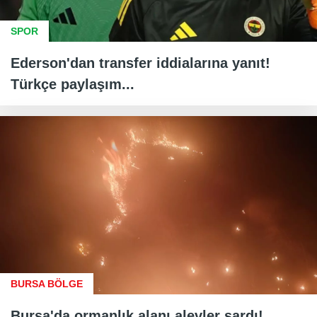
SPOR
Ederson'dan transfer iddialarına yanıt!
Türkçe paylaşım...
BURSA BÖLGE
Bursa'da ormanlık alanı alevler sardı!