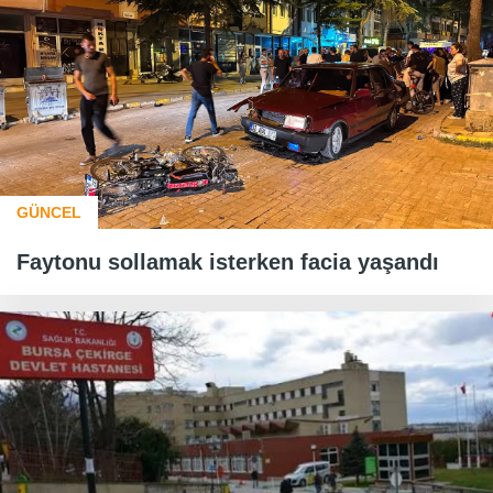
GÜNCEL
Faytonu sollamak isterken facia yaşandı