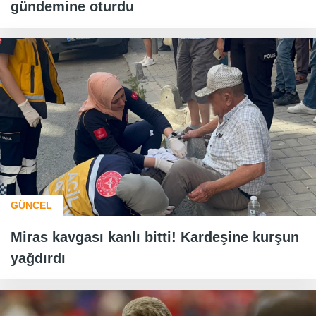
gündemine oturdu
GÜNCEL
Miras kavgası kanlı bitti! Kardeşine kurşun
yağdırdı