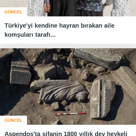
GÜNCEL
Türkiye'yi kendine hayran bırakan aile
komşuları tarafı...
GÜNCEL
Aspendos'ta şifanin 1800 yıllık dev heykeli