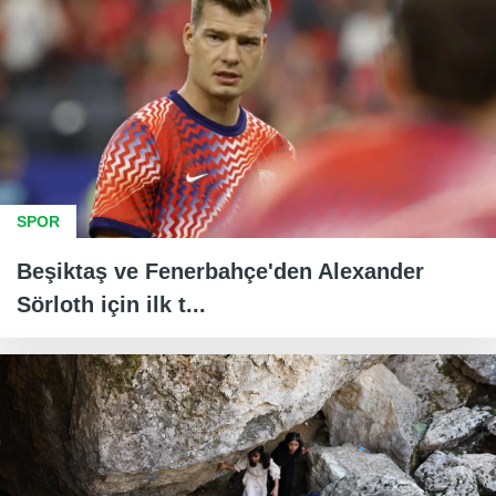
SPOR
Beşiktaş ve Fenerbahçe'den Alexander
Sörloth için ilk t...