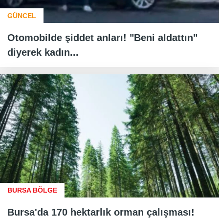
GÜNCEL
Otomobilde şiddet anları! "Beni aldattın"
diyerek kadın...
BURSA BÖLGE
Bursa'da 170 hektarlık orman çalışması!