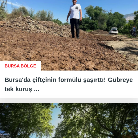
BURSA BÖLGE
Bursa'da çiftçinin formülü şaşırttı! Gübreye
tek kuruş ...