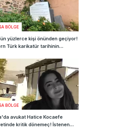
SA BÖLGE
ün yüzlerce kişi önünden geçiyor!
n Türk karikatür tarihinin
usu Bursa'da yaşatılıyor...
SA BÖLGE
a'da avukat Hatice Kocaefe
etinde kritik dönemeç! İstenen