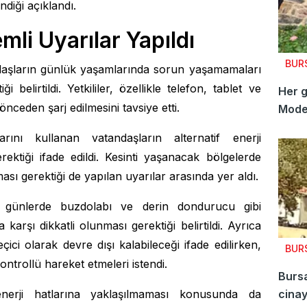
ndiği açıklandı.
li Uyarılar Yapıldı
BUR
andaşların günlük yaşamlarında sorun yaşamamaları
 belirtildi. Yetkililer, özellikle telefon, tablet ve
Her g
 önceden şarj edilmesini tavsiye etti.
Moder
kuruc
arını kullanan vatandaşların alternatif enerji
erektiği ifade edildi. Kesinti yaşanacak bölgelerde
ası gerektiği de yapılan uyarılar arasında yer aldı.
ığı günlerde buzdolabı ve derin dondurucu gibi
karşı dikkatli olunması gerektiği belirtildi. Ayrıca
eçici olarak devre dışı kalabileceği ifade edilirken,
BUR
trollü hareket etmeleri istendi.
Burs
a enerji hatlarına yaklaşılmaması konusunda da
cinay