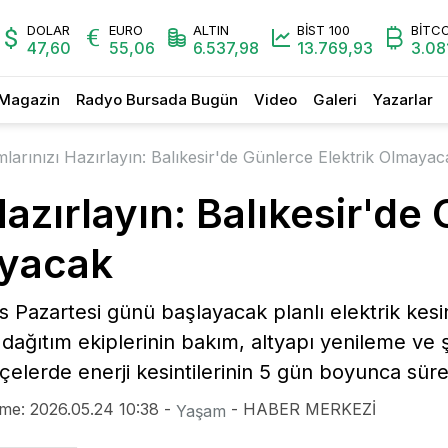
DOLAR
EURO
ALTIN
BİST 100
BİTC
47,60
55,06
6.537,98
13.769,93
3.08
Magazin
Radyo Bursada Bugün
Video
Galeri
Yazarlar
arınızı Hazırlayın: Balıkesir'de Günlerce Elektrik Olmayac
azırlayın: Balıkesir'de
ayacak
 Pazartesi günü başlayacak planlı elektrik kesin
 dağıtım ekiplerinin bakım, altyapı yenileme v
lçelerde enerji kesintilerinin 5 gün boyunca süre
me: 2026.05.24 10:38 -
- HABER MERKEZİ
Yaşam