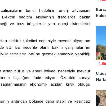
Bursa
 çalışmaların temel hedefinin enerji altyapısını
Kaldı
Elektrik dağıtım ekiplerinin trafolarda bakım
eceği ve bazı bölgelerde yeni enerji sistemlerini
 artan elektrik tüketimi nedeniyle mevcut altyapının
ade etti. Bu nedenle planlı bakım çalışmalarının
büyük arızaların önüne geçmek amacıyla yapıldığı
BUR
a artan nüfus ve enerji ihtiyacı nedeniyle mevcut
Uluda
nem taşıdığını ifade ediyor. Özellikle sanayi
Hafta
in sağlanmasının ekonomik açıdan kritik olduğu
öden
ının ardından bölgede daha stabil ve kesintisiz