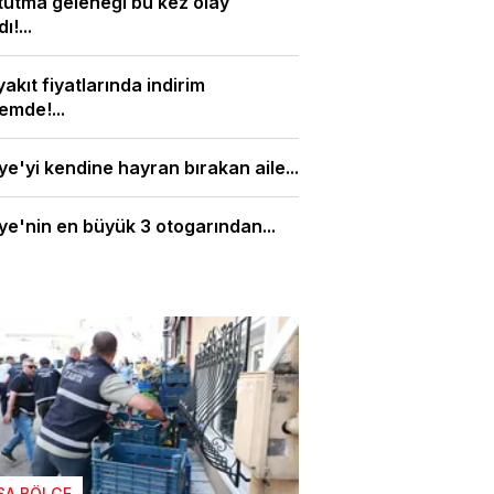
tutma geleneği bu kez olay
ı!...
akıt fiyatlarında indirim
mde!...
ye'yi kendine hayran bırakan aile...
ye'nin en büyük 3 otogarından...
SA BÖLGE