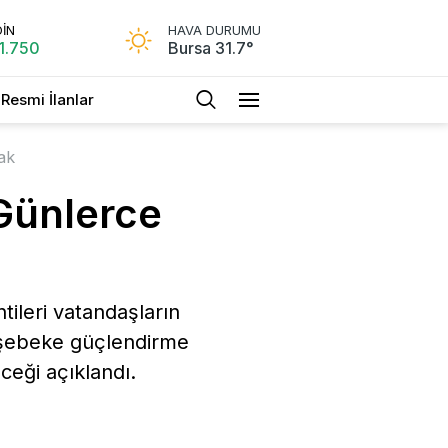
OİN
HAVA DURUMU
1.750
Bursa 31.7°
Resmi İlanlar
ak
 Günlerce
tileri vatandaşların
e şebeke güçlendirme
ceği açıklandı.