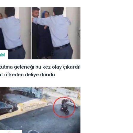
ar belli oldu
AM
tutma geleneği bu kez olay çıkardı!
t öfkeden deliye döndü