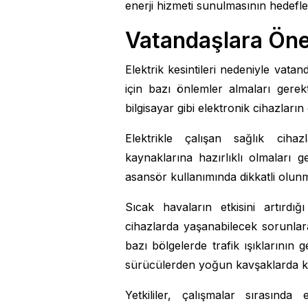
enerji hizmeti sunulmasının hedefle
Vatandaşlara Önem
Elektrik kesintileri nedeniyle vat
için bazı önlemler almaları gerektiği
bilgisayar gibi elektronik cihazların
Elektrikle çalışan sağlık cihazl
kaynaklarına hazırlıklı olmaları g
asansör kullanımında dikkatli olunm
Sıcak havaların etkisini artırd
cihazlarda yaşanabilecek sorunlara 
bazı bölgelerde trafik ışıklarının g
sürücülerden yoğun kavşaklarda kon
Yetkililer, çalışmalar sırasınd