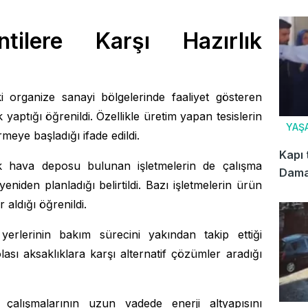
cezal
ntilere Karşı Hazırlık
 organize sanayi bölgelerinde faaliyet gösteren
ık yaptığı öğrenildi. Özellikle üretim yapan tesislerin
YAŞ
rmeye başladığı ifade edildi.
Kapı 
k hava deposu bulunan işletmelerin de çalışma
Dama
yeniden planladığı belirtildi. Bazı işletmelerin ürün
aldığı öğrenildi.
 yerlerinin bakım sürecini yakından takip ettiği
olası aksaklıklara karşı alternatif çözümler aradığı
m çalışmalarının uzun vadede enerji altyapısını