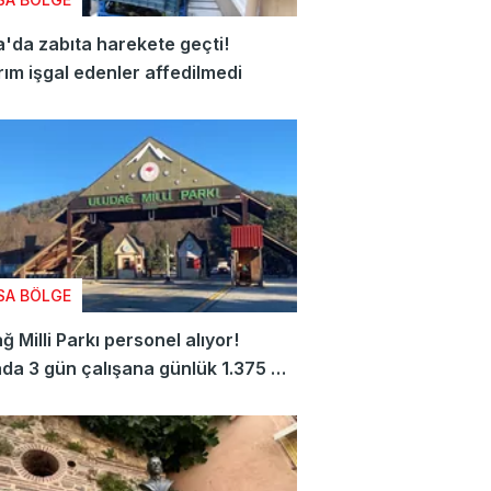
'da zabıta harekete geçti!
rım işgal edenler affedilmedi
SA BÖLGE
ğ Milli Parkı personel alıyor!
da 3 gün çalışana günlük 1.375 TL
ecek