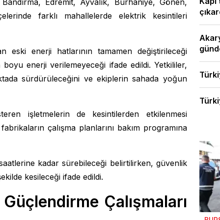
Kapı 
 Bandırma, Edremit, Ayvalık, Burhaniye, Gönen,
çıkard
erinde farklı mahallelerde elektrik kesintileri
Akary
günde
an eski enerji hatlarının tamamen değiştirileceği
 boyu enerji verilemeyeceği ifade edildi. Yetkililer,
Türki
ktada sürdürüleceğini ve ekiplerin sahada yoğun
Türki
teren işletmelerin de kesintilerden etkilenmesi
 fabrikaların çalışma planlarını bakım programına
aatlerine kadar sürebileceği belirtilirken, güvenlik
kilde kesileceği ifade edildi.
Güçlendirme Çalışmaları
BUR