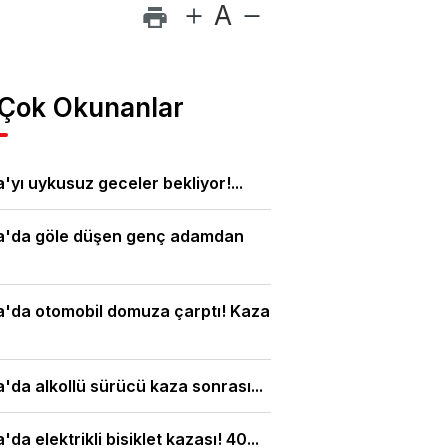
A
 Çok Okunanlar
'yı uykusuz geceler bekliyor!...
a'da göle düşen genç adamdan
'da otomobil domuza çarptı! Kaza
'da alkollü sürücü kaza sonrası...
'da elektrikli bisiklet kazası! 40...