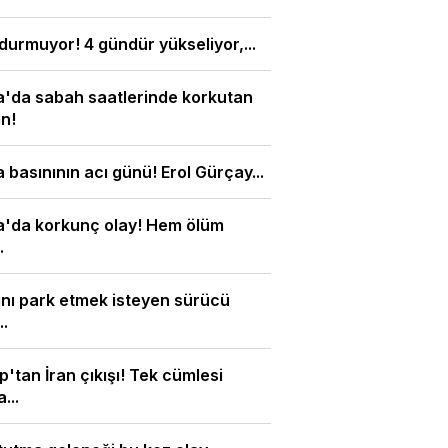
 durmuyor! 4 gündür yükseliyor,...
'da sabah saatlerinde korkutan
n!
 basınının acı günü! Erol Gürçay...
a'da korkunç olay! Hem ölüm
.
nı park etmek isteyen sürücü
..
'tan İran çıkışı! Tek cümlesi
...