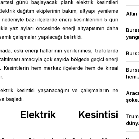
rtesi günü başlayacak planlı elektrik kesintileri
ektrik dağıtım ekiplerinin bakım, altyapı yenileme
Altın
edeniyle bazı ilçelerde enerji kesintilerinin 5 gün
kle yaz ayları öncesinde enerji altyapısının daha
Bursa
yangı
mlı çalışmalar yapılacağı belirtildi.
mada, eski enerji hatlarının yenilenmesi, trafolarda
Bursa
zaltılması amacıyla çok sayıda bölgede geçici enerji
di. Kesintilerin hem merkez ilçelerde hem de kırsal
Burs
hem..
r.
lektrik kesintisi yaşanacağını ve çalışmaların ne
Aracı
a başladı.
şoke.
 Elektrik Kesintisi
Trump
dünya