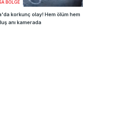
SA BÖLGE
a'da korkunç olay! Hem ölüm hem
luş anı kamerada