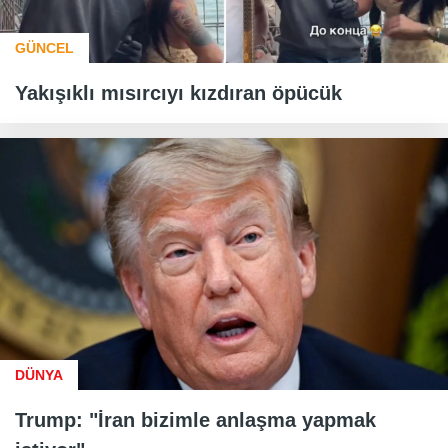
GÜNCEL
Yakışıklı mısırcıyı kızdıran öpücük
DÜNYA
Trump: "İran bizimle anlaşma yapmak