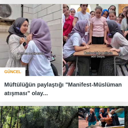
GÜNCEL
Müftülüğün paylaştığı "Manifest-Müslüman
atışması" olay...