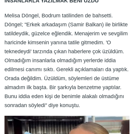
İNSANLARLA YAZILMAK BENİ ÜZDÜ"
Melisa Döngel, Bodrum tatilinden de bahsetti.
Döngel; "Erkek arkadaşım (Samir Balkan) ile birlikte
tatildeydik, güzelce eğlendik. Menajerim ve sevgilim
haricinde kimsenin yanına tatile gitmedim. 'O
teknedeydi' tarzında çıkan haberlere çok üzüldüm.
Olmadığım insanlarla olmadığım yerlerde iddia
edilmesi canımı sıktı. Gerekli açıklamaları da yaptık.
Orada değildim. Üzüldüm, söylemleri de üstüme
almadım ilk başta. Bir şarkıyla benzetme yaptılar.
Bunu iddia eden kişi de benimle alakalı olmadığını
sonradan söyledi" diye konuştu.