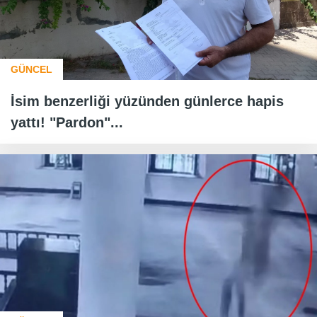
GÜNCEL
İsim benzerliği yüzünden günlerce hapis
yattı! "Pardon"...