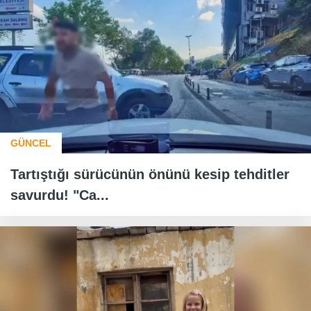
GÜNCEL
Tartıştığı sürücünün önünü kesip tehditler
savurdu! "Ca...