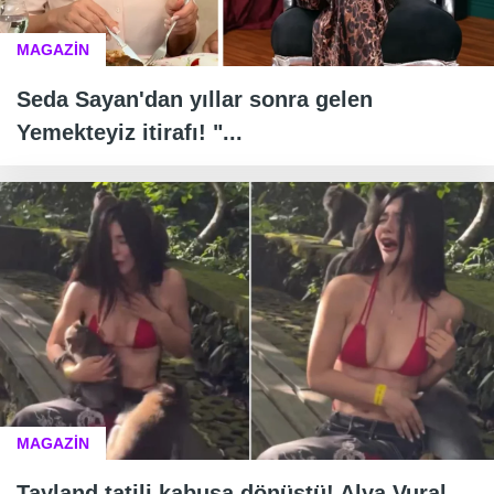
MAGAZİN
Seda Sayan'dan yıllar sonra gelen
Yemekteyiz itirafı! "...
MAGAZİN
Tayland tatili kabusa dönüştü! Alya Vural