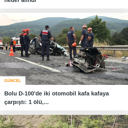
hedef alındı
GÜNCEL
Bolu D-100'de iki otomobil kafa kafaya
çarpıştı: 1 ölü,...