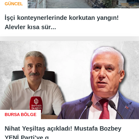
GÜNCEL
İşçi konteynerlerinde korkutan yangın!
Alevler kısa sür...
BURSA BÖLGE
Nihat Yeşiltaş açıkladı! Mustafa Bozbey
YENİ Parti'ye g...