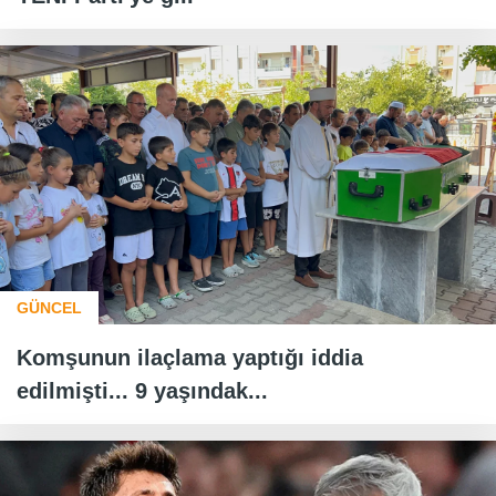
GÜNCEL
Komşunun ilaçlama yaptığı iddia
edilmişti... 9 yaşındak...