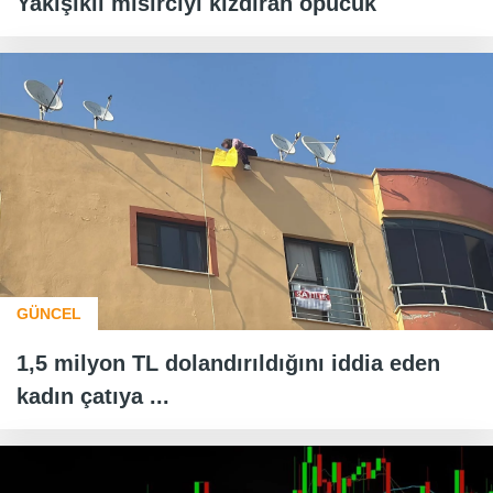
Yakışıklı mısırcıyı kızdıran öpücük
GÜNCEL
1,5 milyon TL dolandırıldığını iddia eden
kadın çatıya ...