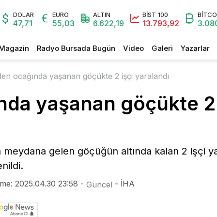
DOLAR
EURO
ALTIN
BİST 100
BİTCO
47,71
55,03
6.622,19
13.793,92
3.08
Magazin
Radyo Bursada Bugün
Video
Galeri
Yazarlar
en ocağında yaşanan göçükte 2 işçi yaralandı
da yaşanan göçükte 2 
eydana gelen göçüğün altında kalan 2 işçi yara
nildi.
me: 2025.04.30 23:58 -
- İHA
Güncel