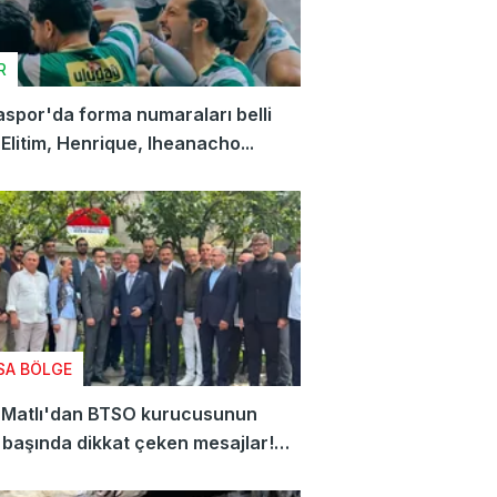
R
spor'da forma numaraları belli
 Elitim, Henrique, Iheanacho...
SA BÖLGE
 Matlı'dan BTSO kurucusunun
 başında dikkat çeken mesajlar!
n üyeye seslendi