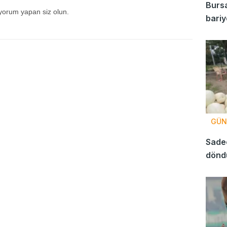
Bursa
 yorum yapan siz olun.
bariy
GÜN
Sadec
döndü
kabak