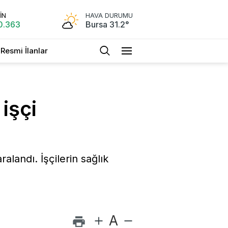
İN
HAVA DURUMU
0.363
Bursa 31.2°
Resmi İlanlar
işçi
landı. İşçilerin sağlık
A