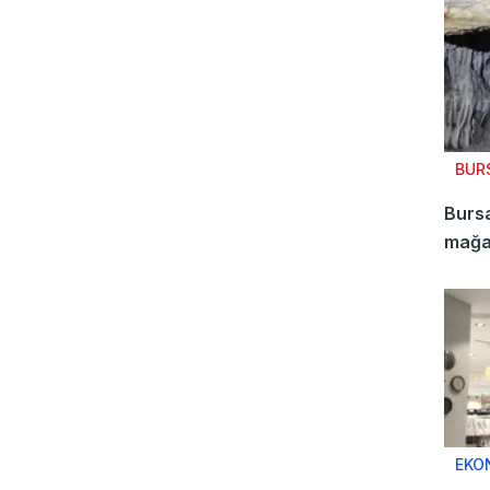
BUR
Burs
mağar
tüyle
EKO