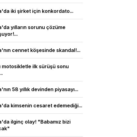
'da iki şirket için konkordato...
'da yılların sorunu çözüme
uyor!...
'nın cennet köşesinde skandal!...
ı motosikletle ilk sürüşü sonu
..
'nın 58 yıllık devinden piyasayı...
'da kimsenin cesaret edemediği...
'da ilginç olay! "Babamız bizi
cak"