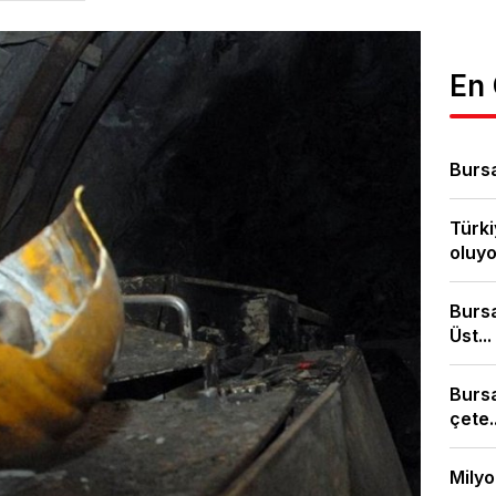
En
Bursa
Türki
oluyor
Bursa
Üst...
Burs
çete..
Milyo