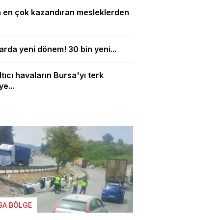
n en çok kazandıran mesleklerden
arda yeni dönem! 30 bin yeni...
tıcı havaların Bursa'yı terk
e...
SA BÖLGE