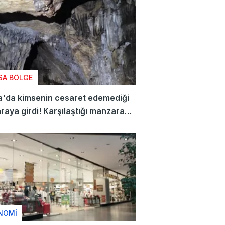
SA BÖLGE
a'da kimsenin cesaret edemediği
aya girdi! Karşılaştığı manzara
r ürpertti
NOMİ