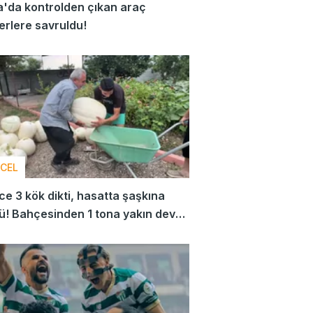
'da kontrolden çıkan araç
erlere savruldu!
CEL
e 3 kök dikti, hasatta şaşkına
! Bahçesinden 1 tona yakın dev
 çıktı