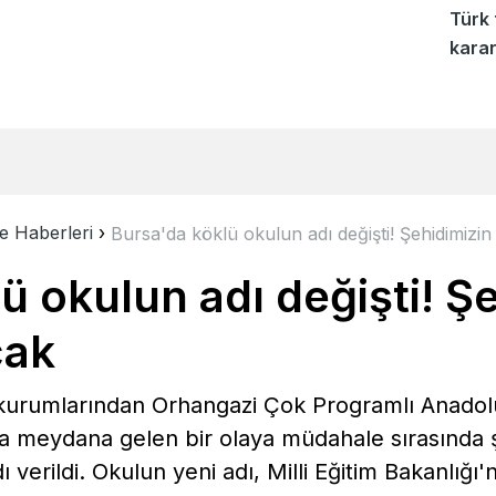
Türk 
kara
e Haberleri
›
Bursa'da köklü okulun adı değişti! Şehidimizin 
ü okulun adı değişti! Ş
cak
kurumlarından Orhangazi Çok Programlı Anadolu Li
a meydana gelen bir olaya müdahale sırasında şe
erildi. Okulun yeni adı, Milli Eğitim Bakanlığı'