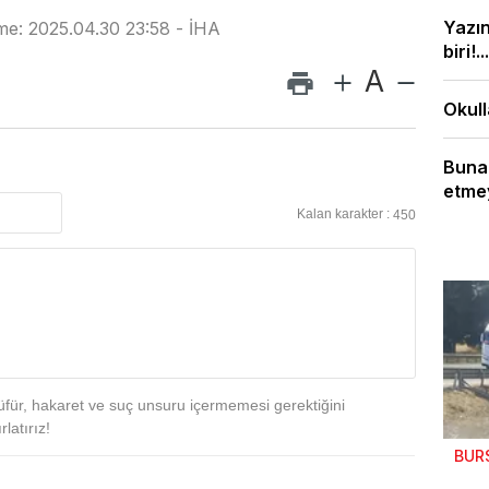
Yazı
me: 2025.04.30 23:58 - İHA
biri!...
A
Okull
Bunal
etmey
Kalan karakter :
450
für, hakaret ve suç unsuru içermemesi gerektiğini
latırız!
BUR