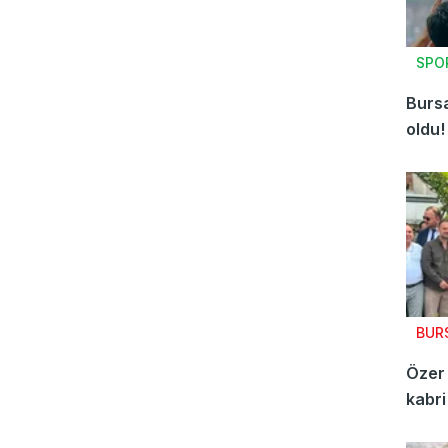
SPO
Bursa
oldu!
BUR
Özer
kabri
60 bi