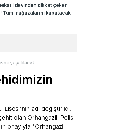
tekstil devinden dikkat çeken
r! Tüm mağazalarını kapatacak
ismi yaşatılacak
ehidimizin
sesi'nin adı değiştirildi.
hit olan Orhangazili Polis
nın onayıyla "Orhangazi