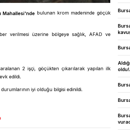
Bursa
bulunan krom madeninde göçük
lı Mahallesi'nde
Bursa
kavuş
aber verilmesi üzerine bölgeye sağlık, AFAD ve
Bursa
Aldığ
aralanan 2 işçi, göçükten çıkarılarak yapılan ilk
oldu!.
vk edildi.
Bursa
durumlarının iyi olduğu bilgisi edinildi.
Bursa
Bursa
n
vura