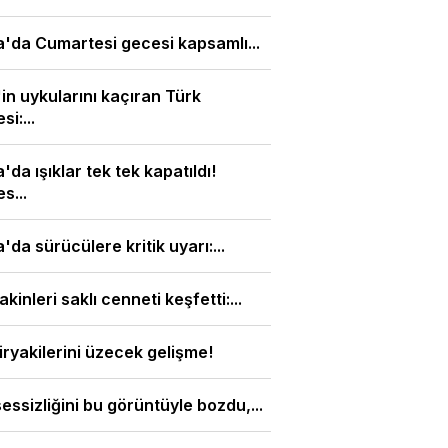
'da Cumartesi gecesi kapsamlı...
l'in uykularını kaçıran Türk
i:...
'da ışıklar tek tek kapatıldı!
s...
'da sürücülere kritik uyarı:...
akinleri saklı cenneti keşfetti:...
iryakilerini üzecek gelişme!
sessizliğini bu görüntüyle bozdu,...