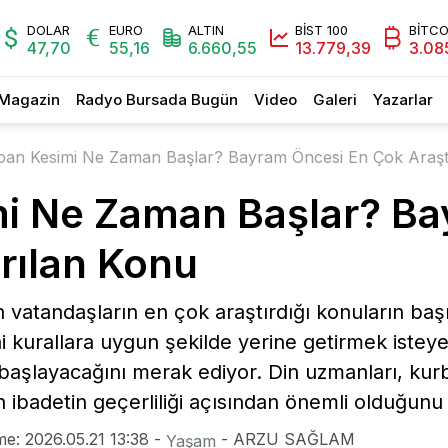
DOLAR
EURO
ALTIN
BİST 100
BİTCO
47,70
55,16
6.660,55
13.779,39
3.08
Magazin
Radyo Bursada Bugün
Video
Galeri
Yazarlar
ban Kesimi Ne Zaman Başlar? Bayram Öncesi En Çok Araşt
i Ne Zaman Başlar? B
rılan Konu
vatandaşların en çok araştırdığı konuların baş
ni kurallara uygun şekilde yerine getirmek isteye
a başlayacağını merak ediyor. Din uzmanları, kur
n ibadetin geçerliliği açısından önemli olduğunu
e: 2026.05.21 13:38 -
- ARZU SAĞLAM
Yaşam