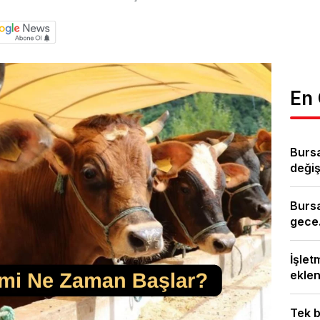
En
Burs
değişi
Bursa
gece.
İşlet
eklen
Tek b