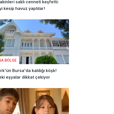
sakinleri saklı cenneti keşfetti:
i kesip havuz yaptılar!
SA BÖLGE
rk'ün Bursa'da kaldığı köşk!
eki eşyalar dikkat çekiyor