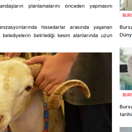
atandaşların planlamalarını önceden yapmasını
BUR
nizasyonlarında hissedarlar arasında yaşanan
Bursa
Dünya
belediyelerin belirlediği kesim alanlarında uzun
yeni
BUR
Bursa
tarih