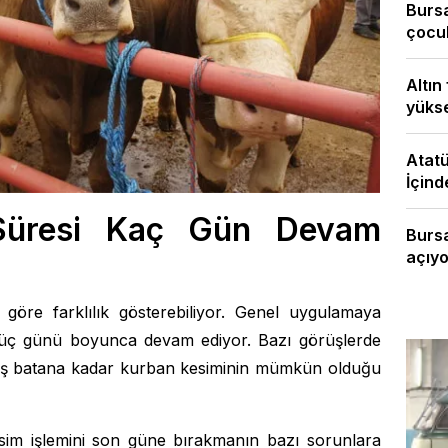
Bursa
çocuk
Altın
yükse
Atatü
İçinde
Süresi Kaç Gün Devam
Burs
açıyo
öre farklılık gösterebiliyor. Genel uygulamaya
k üç günü boyunca devam ediyor. Bazı görüşlerde
ş batana kadar kurban kesiminin mümkün olduğu
im işlemini son güne bırakmanın bazı sorunlara