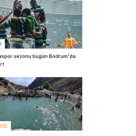
R
aspor sezonu bugün Bodrum'da
r!
CEL