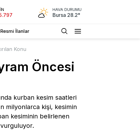
İN
HAVA DURUMU
5.797
Bursa 28.2°
Resmi İlanlar
ırılan Konu
ayram Öncesi
ında kurban kesim saatleri
n milyonlarca kişi, kesimin
ban kesiminin belirlenen
 vurguluyor.