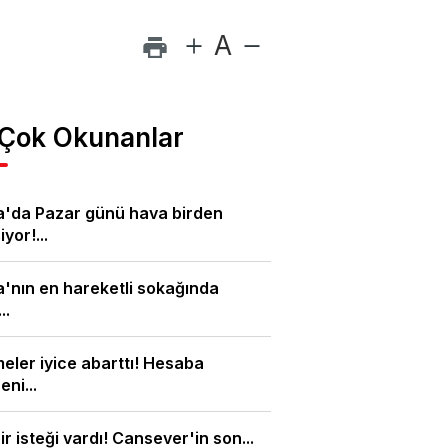
A
 Çok Okunanlar
a'da Pazar günü hava birden
yor!...
'nın en hareketli sokağında
..
meler iyice abarttı! Hesaba
eni...
ir isteği vardı! Cansever'in son...