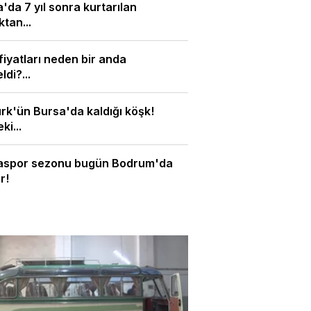
'da 7 yıl sonra kurtarılan
tan...
 fiyatları neden bir anda
ldi?...
rk'ün Bursa'da kaldığı köşk!
ki...
aspor sezonu bugün Bodrum'da
r!