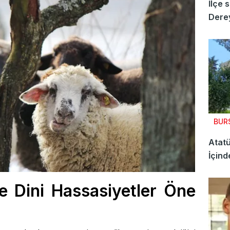
İlçe 
Derey
BUR
Atatü
İçind
 Dini Hassasiyetler Öne