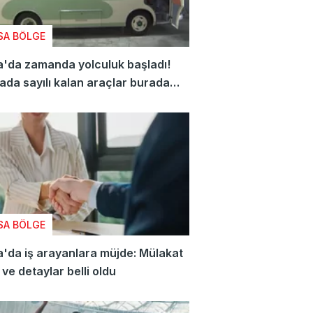
SA BÖLGE
'da zamanda yolculuk başladı!
da sayılı kalan araçlar burada
den doğuyor
SA BÖLGE
'da iş arayanlara müjde: Mülakat
i ve detaylar belli oldu