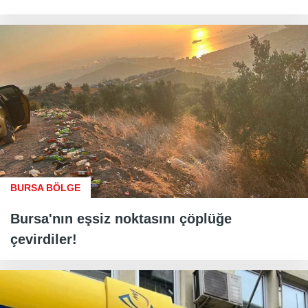
BURSA BÖLGE
Bursa'nın eşsiz noktasını çöplüğe
çevirdiler!