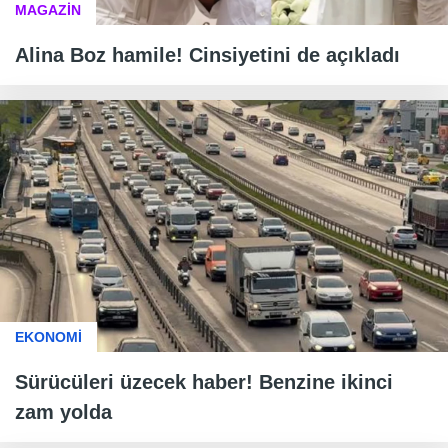
MAGAZİN
Alina Boz hamile! Cinsiyetini de açıkladı
EKONOMİ
Sürücüleri üzecek haber! Benzine ikinci
zam yolda