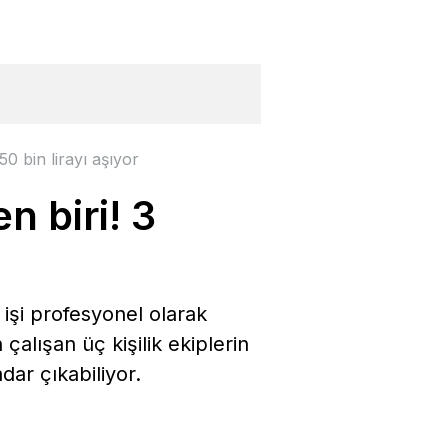
rim çağrısı
0 bin lirayı aşıyor
 biri! 3
 işi profesyonel olarak
çalışan üç kişilik ekiplerin
dar çıkabiliyor.