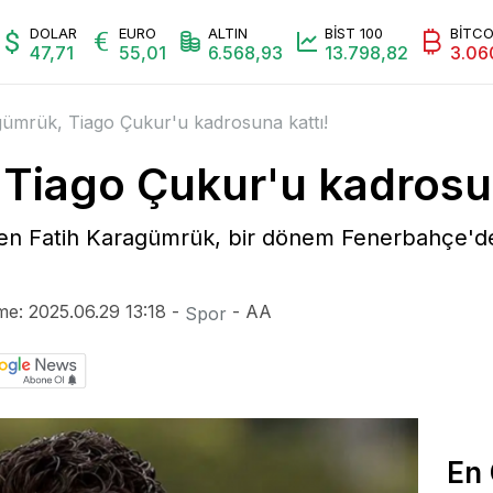
mi
Magazin
Radyo Bursada Bugün
Video
Galeri
Yazarl
DOLAR
EURO
ALTIN
BİST 100
BİTCO
47,71
55,01
6.568,93
13.798,82
3.06
ümrük, Tiago Çukur'u kadrosuna kattı!
Tiago Çukur'u kadrosun
nden Fatih Karagümrük, bir dönem Fenerbahçe'd
me: 2025.06.29 13:18 -
- AA
Spor
En