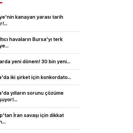
ye'nin kanayan yarası tarih
!...
tıcı havaların Bursa'yı terk
e...
arda yeni dönem! 30 bin yeni...
'da iki şirket için konkordato...
'da yılların sorunu çözüme
uyor!...
'tan İran savaşı için dikkat
...