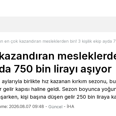
bildi
n en çok kazandıran mesleklerden biri! 3 kişilik ekip ayda 75
kazandıran mesleklerden
yda 750 bin lirayı aşıyor
aylarıyla birlikte hız kazanan kırkım sezonu, bu
r gelir kapısı haline geldi. Sezon boyunca yoğun 
aşarken, kişi başına düşen gelir 250 bin liraya ka
nme: 2026.08.07 09:48 -
- İHA
Güncel