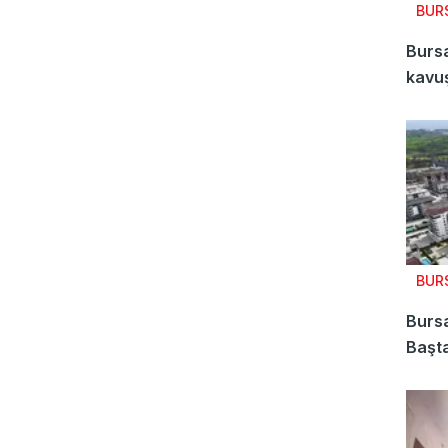
BUR
Bursa
kavuş
BUR
Bursa
Başta