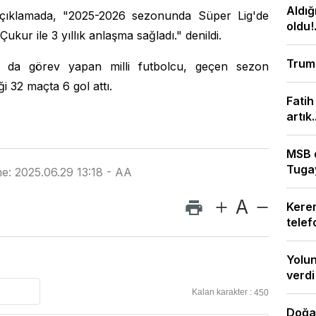
Aldığ
 açıklamada, "2025-2026 sezonunda Süper Lig'de
oldu!.
kur ile 3 yıllık anlaşma sağladı." denildi.
Trump
 da görev yapan milli futbolcu, geçen sezon
i 32 maçta 6 gol attı.
Fatih
artık..
MSB 
Tugay
e: 2025.06.29 13:18 - AA
A
Kere
telef
Yolun
verdi
Kalan karakter :
450
Doğan