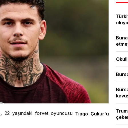
Türki
oluyor
Bunal
etmey
Okull
Bursa
Bursa
kavuş
Trump
, 22 yaşındaki forvet oyuncusu
k
Tiago Çukur'u
çeken