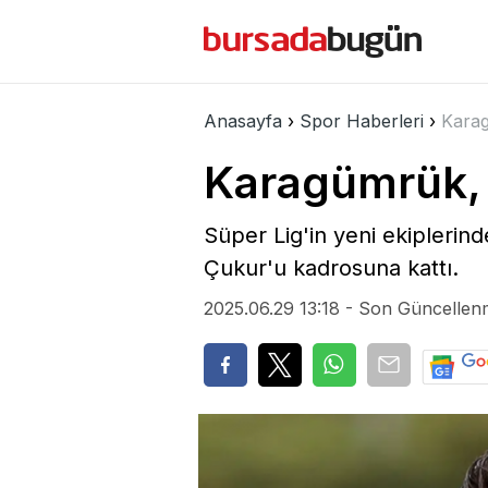
Bursa Bölge
Spor
Ekono
Anasayfa
›
Spor Haberleri
›
Karag
Karagümrük, 
Süper Lig'in yeni ekipleri
Çukur'u kadrosuna kattı.
2025.06.29 13:18 - Son Güncellen