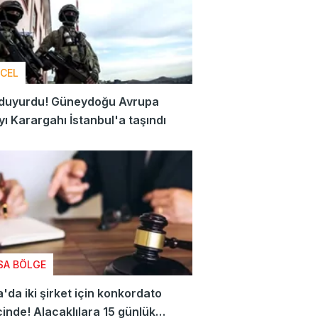
CEL
duyurdu! Güneydoğu Avrupa
ı Karargahı İstanbul'a taşındı
SA BÖLGE
'da iki şirket için konkordato
inde! Alacaklılara 15 günlük