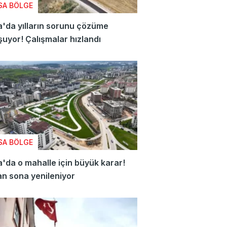
SA BÖLGE
'da yılların sorunu çözüme
uyor! Çalışmalar hızlandı
SA BÖLGE
'da o mahalle için büyük karar!
n sona yenileniyor