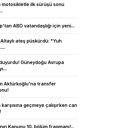
ı motosikletle ilk sürüşü sonu
..
'tan ABD vatandaşlığı için yeni...
 Altaylı ateş püskürdü: "Yuh
....
duyurdu! Güneydoğu Avrupa
ı...
m Aktürkoğlu'na transfer
onu!
 karşısına geçmeye çalışırken can
!
ın Kanunu 10. bölüm fragmanı!...