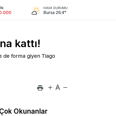
ar
Resmi İlanlar
İN
HAVA DURUMU
0.000
Bursa 26.4°
a kattı!
e de forma giyen Tiago
A
 Çok Okunanlar