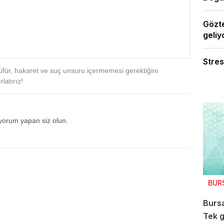
Gözte
geliy
Stres
für, hakaret ve suç unsuru içermemesi gerektiğini
latırız!
 yorum yapan siz olun.
BUR
Bursa
Tek g