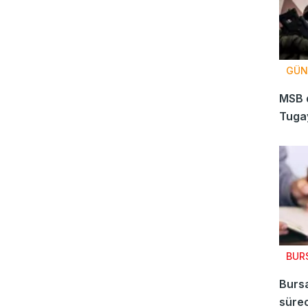
GÜN
MSB 
Tugay
BUR
Bursa
sürec