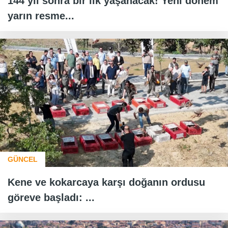
144 yıl sonra bir ilk yaşanacak! Yeni dönem
yarın resme...
GÜNCEL
Kene ve kokarcaya karşı doğanın ordusu
göreve başladı: ...