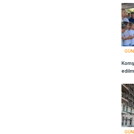
GÜN
Komşu
edilm
gözya
GÜN