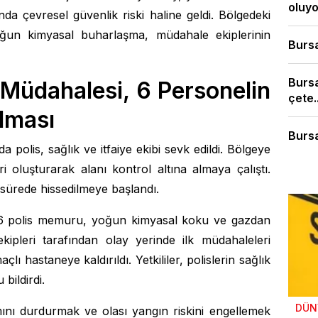
oluyor
a çevresel güvenlik riski haline geldi. Bölgedeki
oğun kimyasal buharlaşma, müdahale ekiplerinin
Bursa
Burs
n Müdahalesi, 6 Personelin
çete..
lması
Bursa
 polis, sağlık ve itfaiye ekibi sevk edildi. Bölgeye
i oluşturarak alanı kontrol altına almaya çalıştı.
 sürede hissedilmeye başlandı.
6 polis memuru, yoğun kimyasal koku ve gazdan
ekipleri tarafından olay yerinde ilk müdahaleleri
çlı hastaneye kaldırıldı. Yetkililer, polislerin sağlık
bildirdi.
DÜN
ılımını durdurmak ve olası yangın riskini engellemek