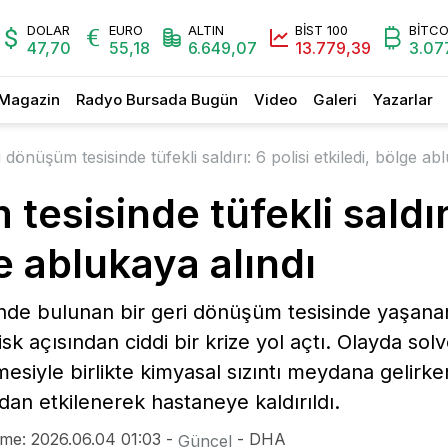
DOLAR
EURO
ALTIN
BİST 100
BİTCO
47,70
55,18
6.649,07
13.779,39
3.07
Magazin
Radyo Bursada Bugün
Video
Galeri
Yazarlar
 dönüşüm tesisinde tüfekli saldırı: 6 polisi etkiledi, bölge ab
esisinde tüfekli saldırı
e ablukaya alındı
de bulunan bir geri dönüşüm tesisinde yaşanan 
k açısından ciddi bir krize yol açtı. Olayda sol
mesiyle birlikte kimyasal sızıntı meydana geli
an etkilenerek hastaneye kaldırıldı.
me: 2026.06.04 01:03 -
- DHA
Güncel