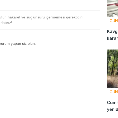
für, hakaret ve suç unsuru içermemesi gerektiğini
GÜN
latırız!
Kavga
karar
 yorum yapan siz olun.
GÜN
Cumhu
yenid
göste