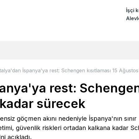
İşçi 
Alevl
İtalya'dan İspanya'ya rest: Schengen kısıtlaması 15 Ağusto
panya'ya rest: Schengen
 kadar sürecek
zensiz göçmen akını nedeniyle İspanya'nın sınır 
etimi, güvenlik riskleri ortadan kalkana kadar
i açıkladı.