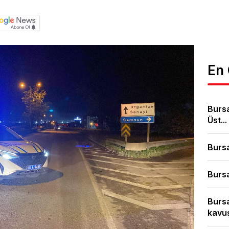
En
Bursa
Üst...
Bursa
Bursa
Bursa
kavuş