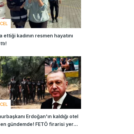
CEL
 ettiği kadının resmen hayatını
ttı!
CEL
rbaşkanı Erdoğan'ın kaldığı otel
en gündemde! FETÖ firarisi yer
rdi