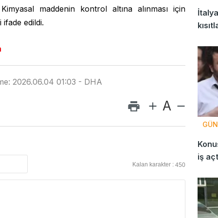
 Kimyasal maddenin kontrol altına alınması için
İtaly
ifade edildi.
kısıt
n
me: 2026.06.04 01:03 - DHA
A
GÜN
Konuş
iş aç
Kalan karakter :
450