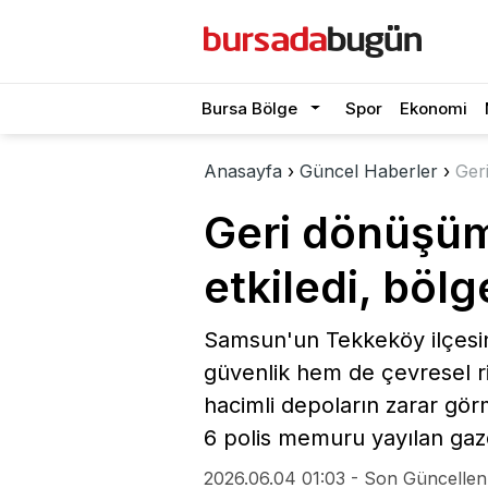
Bursa Bölge
Spor
Ekonomi
Anasayfa
›
Güncel Haberler
›
Geri
Geri dönüşüm t
etkiledi, bölg
Samsun'un Tekkeköy ilçesin
güvenlik hem de çevresel ris
hacimli depoların zarar gör
6 polis memuru yayılan gazd
2026.06.04 01:03 - Son Güncellen