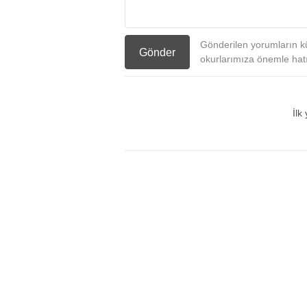
Gönderilen yorumların kü
Gönder
okurlarımıza önemle hatır
İlk