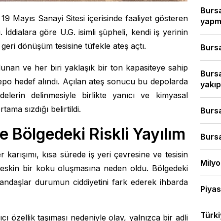
Bursa
19 Mayıs Sanayi Sitesi içerisinde faaliyet gösteren
yapm
İddialara göre U.G. isimli şüpheli, kendi iş yerinin
eri dönüşüm tesisine tüfekle ateş açtı.
Bursa
ulunan ve her biri yaklaşık bir ton kapasiteye sahip
Bursa
epo hedef alındı. Açılan ateş sonucu bu depolarda
yakıp.
elerin delinmesiyle birlikte yanıcı ve kimyasal
ama sızdığı belirtildi.
Bursa
e Bölgedeki Riskli Yayılım
Bursa
 karışımı, kısa sürede iş yeri çevresine ve tesisin
Milyo
keskin bir koku oluşmasına neden oldu. Bölgedeki
andaşlar durumun ciddiyetini fark ederek ihbarda
Piyas
Türki
 özellik taşıması nedeniyle olay, yalnızca bir adli