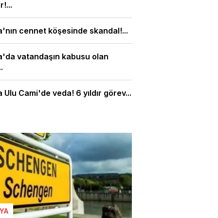
!...
'nın cennet köşesinde skandal!...
a'da vatandaşın kabusu olan
.
 Ulu Cami'de veda! 6 yıldır görev...
YA