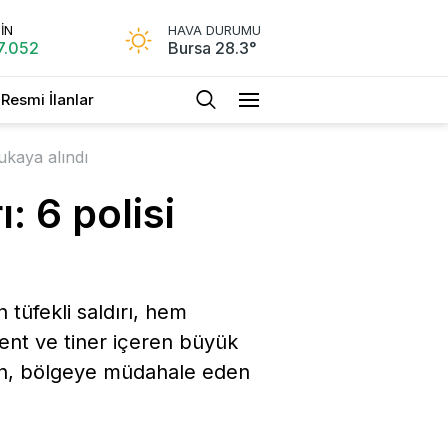
İN
HAVA DURUMU
7.052
Bursa 28.3°
Resmi İlanlar
lukaya alındı
: 6 polisi
tüfekli saldırı, hem
vent ve tiner içeren büyük
rken, bölgeye müdahale eden