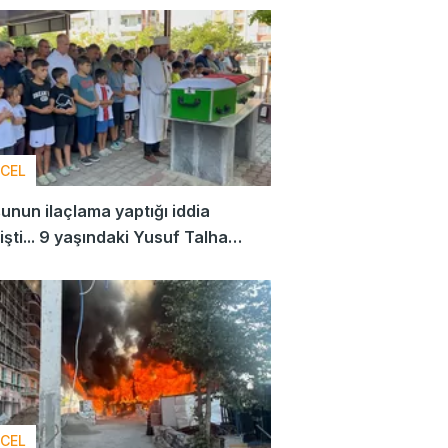
CEL
nun ilaçlama yaptığı iddia
işti... 9 yaşındaki Yusuf Talha
şlarıyla toprağa verildi!
CEL