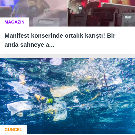
MAGAZİN
Manifest konserinde ortalık karıştı! Bir
anda sahneye a...
GÜNCEL