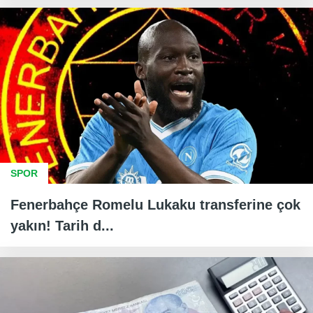
SPOR
Fenerbahçe Romelu Lukaku transferine çok
yakın! Tarih d...