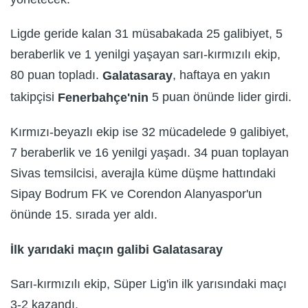
Ligde geride kalan 31 müsabakada 25 galibiyet, 5
beraberlik ve 1 yenilgi yaşayan sarı-kırmızılı ekip,
80 puan topladı.
, haftaya en yakın
Galatasaray
takipçisi
5 puan önünde lider girdi.
Fenerbahçe'nin
Kırmızı-beyazlı ekip ise 32 mücadelede 9 galibiyet,
7 beraberlik ve 16 yenilgi yaşadı. 34 puan toplayan
Sivas temsilcisi, averajla küme düşme hattındaki
Sipay Bodrum FK ve Corendon Alanyaspor'un
önünde 15. sırada yer aldı.
İlk yarıdaki maçın galibi Galatasaray
Sarı-kırmızılı ekip, Süper Lig'in ilk yarısındaki maçı
3-2 kazandı.