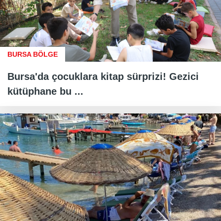
BURSA BÖLGE
Bursa'da çocuklara kitap sürprizi! Gezici
kütüphane bu ...