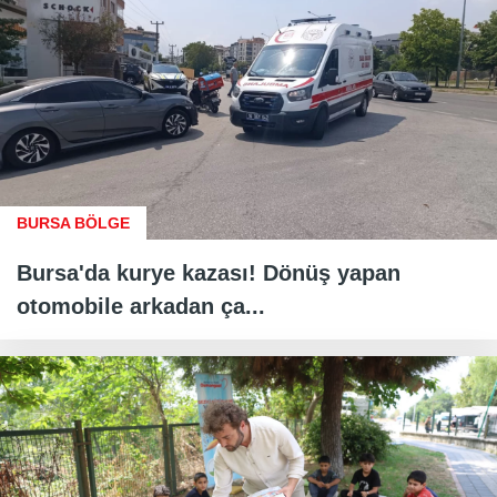
BURSA BÖLGE
Bursa'da kurye kazası! Dönüş yapan
otomobile arkadan ça...