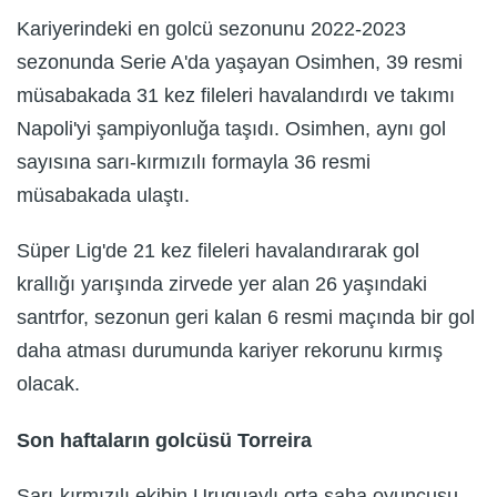
Kariyerindeki en golcü sezonunu 2022-2023
sezonunda Serie A'da yaşayan Osimhen, 39 resmi
müsabakada 31 kez fileleri havalandırdı ve takımı
Napoli'yi şampiyonluğa taşıdı. Osimhen, aynı gol
sayısına sarı-kırmızılı formayla 36 resmi
müsabakada ulaştı.
Süper Lig'de 21 kez fileleri havalandırarak gol
krallığı yarışında zirvede yer alan 26 yaşındaki
santrfor, sezonun geri kalan 6 resmi maçında bir gol
daha atması durumunda kariyer rekorunu kırmış
olacak.
Son haftaların golcüsü Torreira
Sarı-kırmızılı ekibin Uruguaylı orta saha oyuncusu