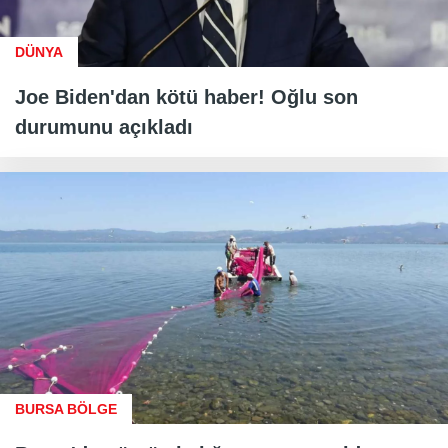
DÜNYA
Joe Biden'dan kötü haber! Oğlu son
durumunu açıkladı
BURSA BÖLGE