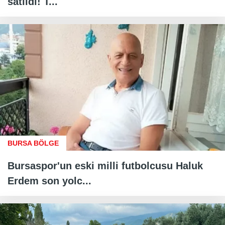
satıldı! T...
BURSA BÖLGE
Bursaspor'un eski milli futbolcusu Haluk
Erdem son yolc...