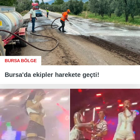
BURSA BÖLGE
Bursa'da ekipler harekete geçti!