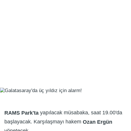
yapılacak müsabaka, saat 19.00'da
RAMS Park'ta
başlayacak. Karşılaşmayı hakem
Ozan Ergün
yönetecek.