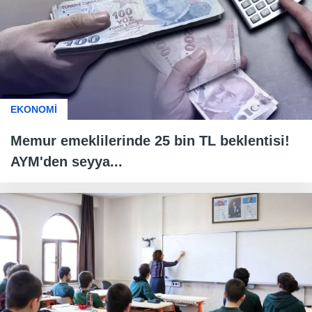
EKONOMİ
Memur emeklilerinde 25 bin TL beklentisi!
AYM'den seyya...