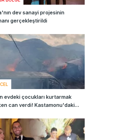
'nın dev sanayi projesinin
anı gerçekleştirildi
CEL
 evdeki çocukları kurtarmak
ken can verdi! Kastamonu'daki
tin yeni detayları ortaya çıktı