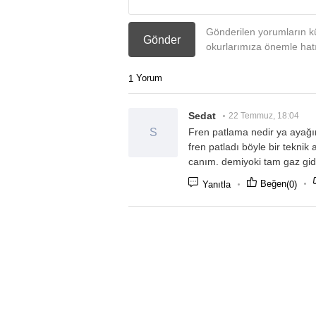
Gönderilen yorumların kü
Gönder
okurlarımıza önemle hatır
Yorum
1
Sedat
22 Temmuz, 18:04
S
Fren patlama nedir ya ayağı
fren patladı böyle bir tekni
canım. demiyoki tam gaz gi
Beğen
(0)
Yanıtla