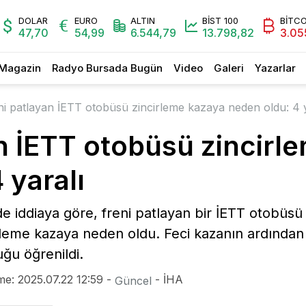
DOLAR
EURO
ALTIN
BİST 100
BİTCO
47,70
54,99
6.544,79
13.798,82
3.05
Magazin
Radyo Bursada Bugün
Video
Galeri
Yazarlar
ni patlayan İETT otobüsü zincirleme kazaya neden oldu: 4 y
an İETT otobüsü zincirl
 yaralı
de iddiaya göre, freni patlayan bir İETT otobüsü
irleme kazaya neden oldu. Feci kazanın ardından 
ğu öğrenildi.
me: 2025.07.22 12:59 -
- İHA
Güncel