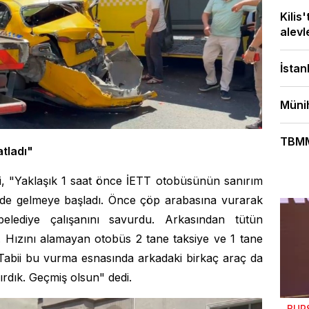
Kilis
alevle
İstan
Münih
TBMM'
tladı"
i, "Yaklaşık 1 saat önce İETT otobüsünün sanırım
kilde gelmeye başladı. Önce çöp arabasına vurarak
elediye çalışanını savurdu. Arkasından tütün
 Hızını alamayan otobüs 2 tane taksiye ve 1 tane
Tabii bu vurma esnasında arkadaki birkaç araç da
ırdık. Geçmiş olsun" dedi.
BUR