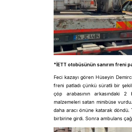
"İETT otobüsünün sanırım freni pa
Feci kazayı gören Hüseyin Demirc
freni patladı çünkü süratli bir şe
çöp arabasının arkasındaki 2 b
malzemeleri satan minibüse vurdu.
daha aracı önüne katarak döndü. 
birbirine girdi. Sonra ambulans çağ