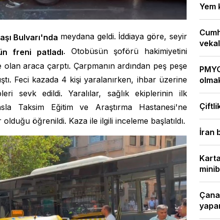
Yem k
Cumh
meydana geldi. İddiaya göre, seyir
aşı Bulvarı'nda
vekale
. Otobüsün şoförü hakimiyetini
n freni
patladı
e olan araca çarptı. Çarpmanın ardından peş peşe
PMYO 
ştı. Feci kazada 4 kişi yaralanırken, ihbar üzerine
olmak
ri sevk edildi. Yaralılar, sağlık ekiplerinin ilk
Çiftli
sla Taksim Eğitim ve Araştırma Hastanesi'ne
olduğu öğrenildi. Kaza ile ilgili inceleme başlatıldı.
İran 
Karta
minib
Çanak
yapan