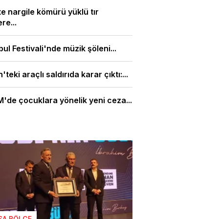
'te nargile kömürü yüklü tır
re...
bul Festivali'nde müzik şöleni...
'teki araçlı saldırıda karar çıktı:...
de çocuklara yönelik yeni ceza...
SA BÖLGE