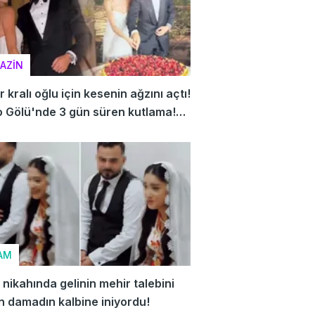
AZİN
 kralı oğlu için kesenin ağzını açtı!
 Gölü'nde 3 gün süren kutlama!
ete bu düğünü konuşuyor
AM
nikahında gelinin mehir talebini
 damadın kalbine iniyordu!