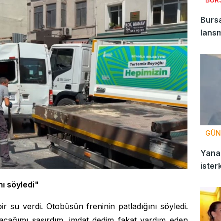
Bursa
lansm
GÜN
Yanan
ister
dehşe
nı söyledi"
ir su verdi. Otobüsün freninin patladığını söyledi.
acağımı şaşırdım, imdat dedim fakat yardım eden