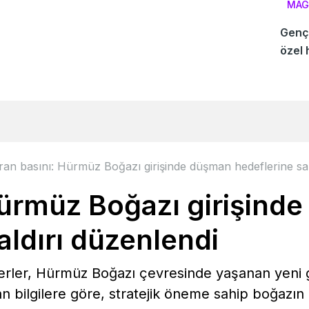
MAG
Genç 
özel 
İran basını: Hürmüz Boğazı girişinde düşman hedeflerine sal
 Hürmüz Boğazı girişind
aldırı düzenlendi
berler, Hürmüz Boğazı çevresinde yaşanan yeni 
 bilgilere göre, stratejik öneme sahip boğazın