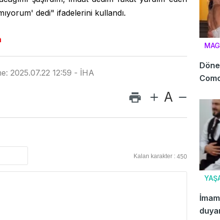
yorum' dedi" ifadelerini kullandı.
n
MAG
Döner
e: 2025.07.22 12:59 - İHA
Como
Sosy
A
Kalan karakter :
450
YAŞ
İmam 
duyan