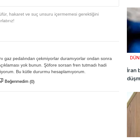
für, hakaret ve suç unsuru içermemesi gerektiğini
latırız!
DÜN
nı gaz pedalından çekmiyorlar duramıyorlar ondan sonra
k açıklaması yok bunun. Şöfore sorsan fren tutmadı hadi
İran 
diyorum. Bu kütle dururmu hesaplamıyorum.
düşma
Beğenmedim
(0)