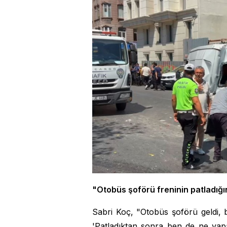
"Otobüs şoförü freninin patladığı
Sabri Koç, "Otobüs şoförü geldi, b
'Patladıktan sonra ben de ne yap