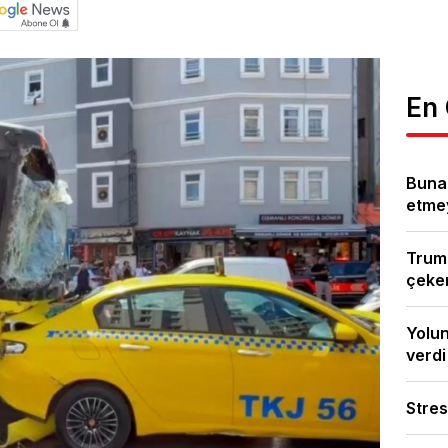
En
Bunal
etmey
Trump
çeken
Yolun
verdi
Stres