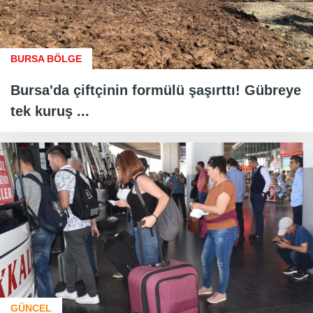
BURSA BÖLGE
Bursa'da çiftçinin formülü şaşırttı! Gübreye
tek kuruş ...
GÜNCEL