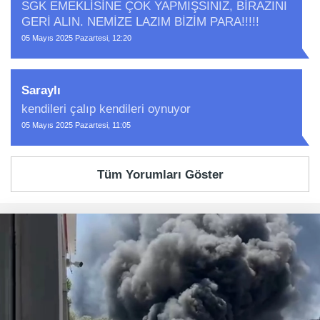
SGK EMEKLİSİNE ÇOK YAPMIŞSINIZ, BİRAZINI
GERİ ALIN. NEMİZE LAZIM BİZİM PARA!!!!!
05 Mayıs 2025 Pazartesi, 12:20
Saraylı
kendileri çalıp kendileri oynuyor
05 Mayıs 2025 Pazartesi, 11:05
Tüm Yorumları Göster