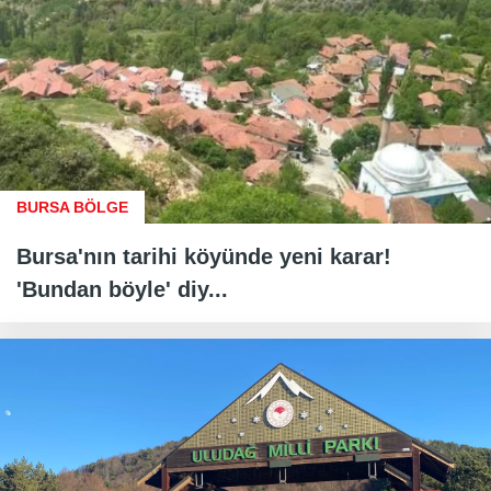
BURSA BÖLGE
Bursa'nın tarihi köyünde yeni karar!
'Bundan böyle' diy...