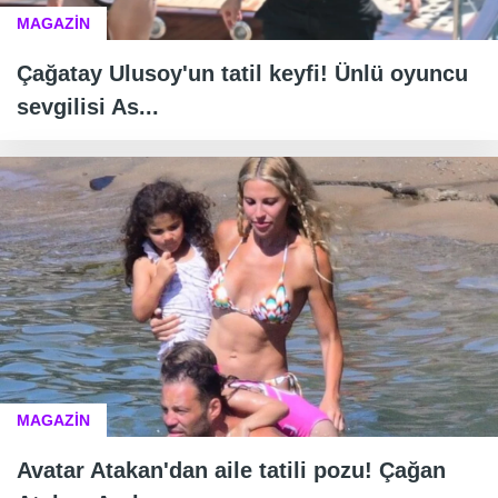
MAGAZİN
Çağatay Ulusoy'un tatil keyfi! Ünlü oyuncu
sevgilisi As...
MAGAZİN
Avatar Atakan'dan aile tatili pozu! Çağan