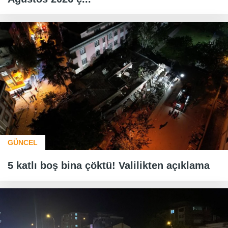
GÜNCEL
5 katlı boş bina çöktü! Valilikten açıklama