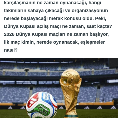
karşılaşmanın ne zaman oynanacağı, hangi
takımların sahaya çıkacağı ve organizasyonun
nerede başlayacağı merak konusu oldu. Peki,
Dünya Kupası açılış maçı ne zaman, saat kaçta?
2026 Dünya Kupası maçları ne zaman başlıyor,
ilk maç kimin, nerede oynanacak, eşleşmeler
nasıl?