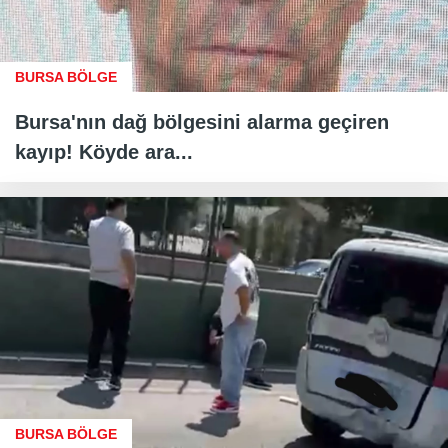
BURSA BÖLGE
Bursa'nın dağ bölgesini alarma geçiren
kayıp! Köyde ara...
BURSA BÖLGE