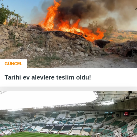
GÜNCEL
Tarihi ev alevlere teslim oldu!