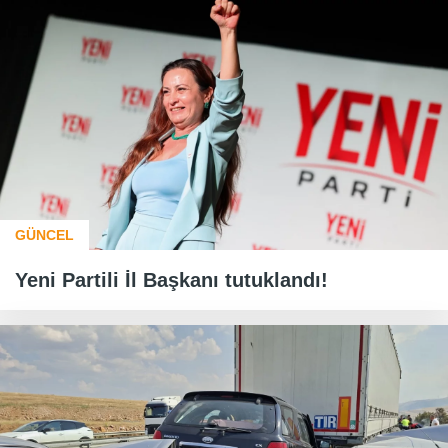
GÜNCEL
Yeni Partili İl Başkanı tutuklandı!