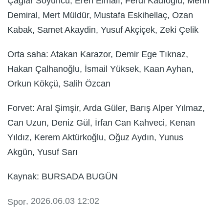
Çağlar Söyüncü, Eren Elmalı, Ferdi Kadıoğlu, Merih
Demiral, Mert Müldür, Mustafa Eskihellaç, Ozan
Kabak, Samet Akaydin, Yusuf Akçiçek, Zeki Çelik
Orta saha: Atakan Karazor, Demir Ege Tıknaz,
Hakan Çalhanoğlu, İsmail Yüksek, Kaan Ayhan,
Orkun Kökçü, Salih Özcan
Forvet: Aral Şimşir, Arda Güler, Barış Alper Yılmaz,
Can Uzun, Deniz Gül, İrfan Can Kahveci, Kenan
Yıldız, Kerem Aktürkoğlu, Oğuz Aydın, Yunus
Akgün, Yusuf Sarı
Kaynak: BURSADA BUGÜN
, 2026.06.03 12:02
Spor