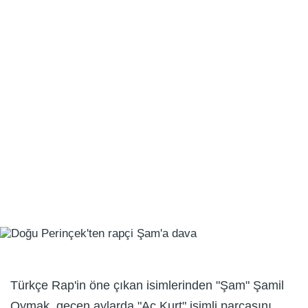
Türkçe Rap'in öne çıkan isimlerinden "Şam" Şamil
Oymak, geçen aylarda "Aç Kurt" isimli parçasını