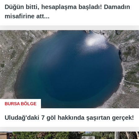
Düğün bitti, hesaplaşma başladı! Damadın
misafirine att...
BURSA BÖLGE
Uludağ'daki 7 göl hakkında şaşırtan gerçek!