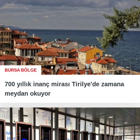
BURSA BÖLGE
700 yıllık inanç mirası Tirilye'de zamana
meydan okuyor