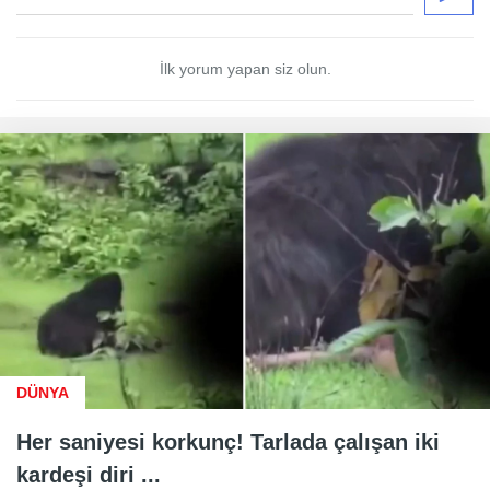
İlk yorum yapan siz olun.
DÜNYA
Her saniyesi korkunç! Tarlada çalışan iki
kardeşi diri ...