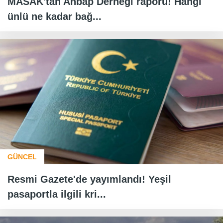
MASAK'tan Ahbap Derneği raporu! Hangi
ünlü ne kadar bağ...
GÜNCEL
Resmi Gazete'de yayımlandı! Yeşil
pasaportla ilgili kri...