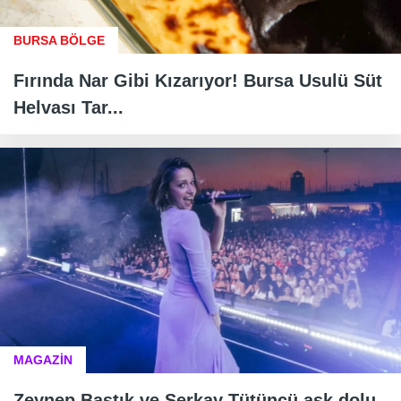
BURSA BÖLGE
Fırında Nar Gibi Kızarıyor! Bursa Usulü Süt
Helvası Tar...
MAGAZİN
Zeynep Bastık ve Serkay Tütüncü aşk dolu