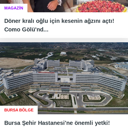
MAGAZİN
Döner kralı oğlu için kesenin ağzını açtı!
Como Gölü'nd...
BURSA BÖLGE
Bursa Şehir Hastanesi'ne önemli yetki!