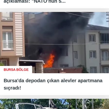
açıklaması: "NATO'nun 5...
BURSA BÖLGE
Bursa'da depodan çıkan alevler apartmana
sıçradı!