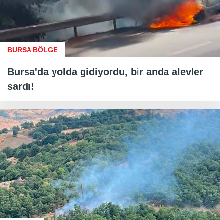
BURSA BÖLGE
Bursa'da yolda gidiyordu, bir anda alevler
sardı!