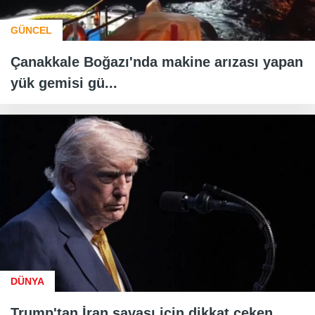
GÜNCEL
Çanakkale Boğazı'nda makine arızası yapan
yük gemisi gü...
DÜNYA
Trump'tan İran savaşı için dikkat çeken