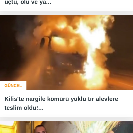
uçtu, ölü ve ya...
GÜNCEL
Kilis'te nargile kömürü yüklü tır alevlere
teslim oldu!...