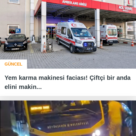
GÜNCEL
Yem karma makinesi faciası! Çiftçi bir anda
elini makin...