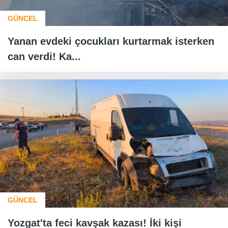
GÜNCEL
Yanan evdeki çocukları kurtarmak isterken
can verdi! Ka...
GÜNCEL
Yozgat'ta feci kavşak kazası! İki kişi