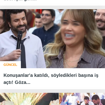
GÜNCEL
Konuşanlar'a katıldı, söyledikleri başına iş
açtı! Göza...