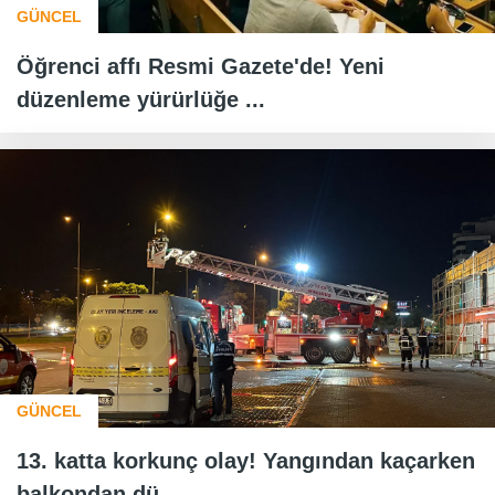
GÜNCEL
Öğrenci affı Resmi Gazete'de! Yeni
düzenleme yürürlüğe ...
GÜNCEL
13. katta korkunç olay! Yangından kaçarken
balkondan dü...