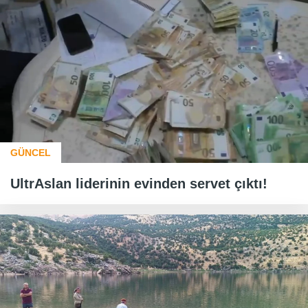
GÜNCEL
UltrAslan liderinin evinden servet çıktı!