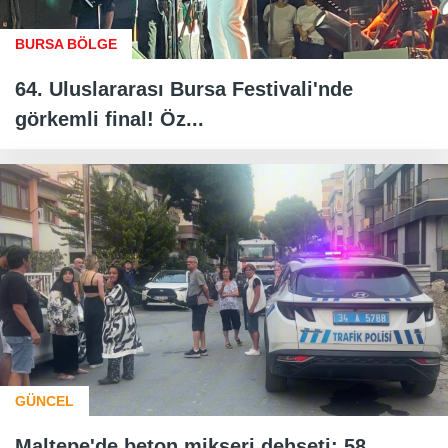
BURSA BÖLGE
64. Uluslararası Bursa Festivali'nde
görkemli final! Öz...
GÜNCEL
Maltepe'de beton mikseri dehşeti: 58