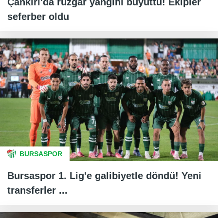
Çankırı'da rüzgar yangını büyüttü! Ekipler
seferber oldu
BURSASPOR
Bursaspor 1. Lig'e galibiyetle döndü! Yeni
transferler ...