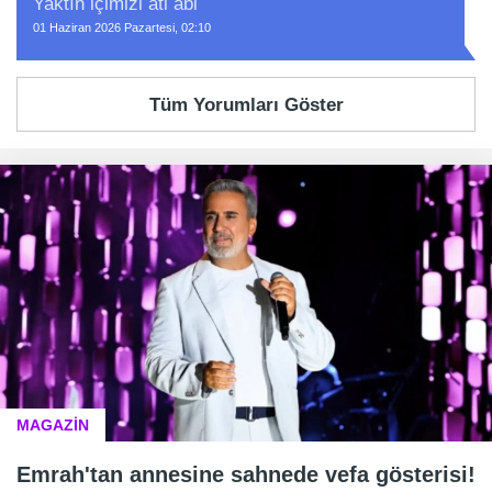
Yaktın içimizi ati abi
01 Haziran 2026 Pazartesi, 02:10
Tüm Yorumları Göster
MAGAZİN
Emrah'tan annesine sahnede vefa gösterisi!