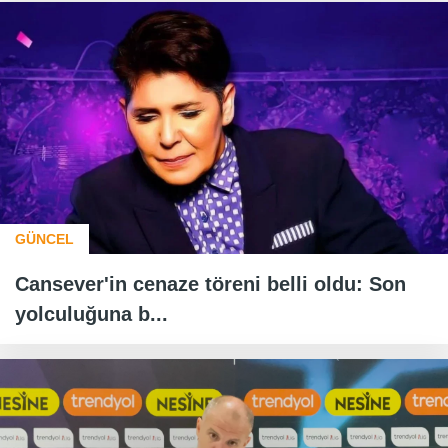
GÜNCEL
Cansever'in cenaze töreni belli oldu: Son
yolculuğuna b...