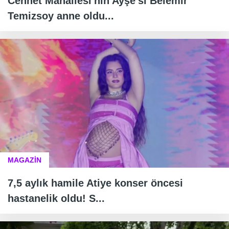
Cennet Mahallesi'nin Ayşe'si Belemir
Temizsoy anne oldu...
MAGAZİN
7,5 aylık hamile Atiye konser öncesi
hastanelik oldu! S...