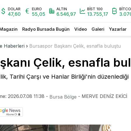
DOLAR
EURO
ALTIN
BİST 100
BİTCO
47,60
55,05
6.546,97
13.755,17
3.07
Magazin
Radyo Bursada Bugün
Video
Galeri
Yazarlar
e Haberleri
›
Bursaspor Başkanı Çelik, esnafla buluştu
kanı Çelik, esnafla bu
k, Tarihi Çarşı ve Hanlar Birliği'nin düzenlediğ
me: 2026.07.08 11:38 -
- MERVE DENİZ EKİCİ
Bursa Bölge