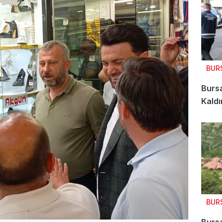
BUR
Bursa
Kaldı
BUR