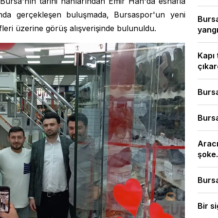
Bursa'nın tarihi hanlarından Emir Han'da esnafla
amda gerçekleşen buluşmada, Bursaspor'un yeni
Bursa
leri üzerine görüş alışverişinde bulunuldu.
yangı
Kapı 
çıkard
Bursa
Bursa
Aracı
şoke.
Bursa
Bir s