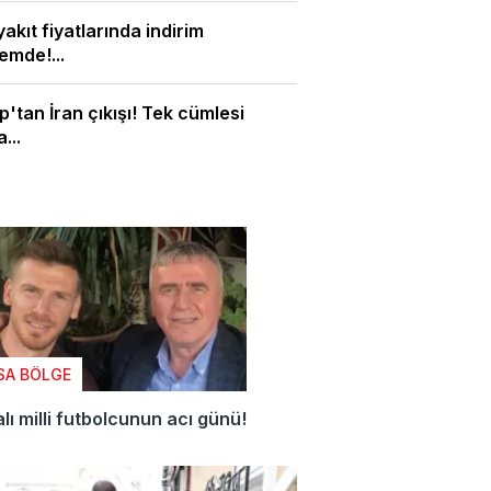
akıt fiyatlarında indirim
mde!...
'tan İran çıkışı! Tek cümlesi
...
SA BÖLGE
lı milli futbolcunun acı günü!