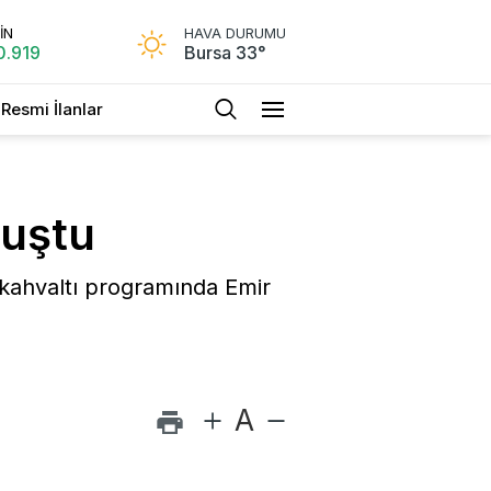
İN
HAVA DURUMU
0.919
Bursa 33°
Resmi İlanlar
luştu
i kahvaltı programında Emir
A