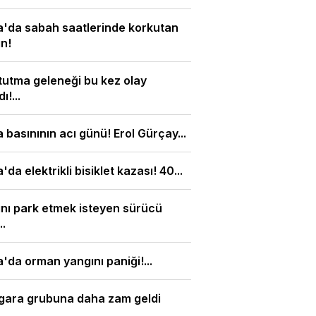
'da sabah saatlerinde korkutan
n!
tutma geleneği bu kez olay
ı!...
 basınının acı günü! Erol Gürçay...
'da elektrikli bisiklet kazası! 40...
nı park etmek isteyen sürücü
..
'da orman yangını paniği!...
igara grubuna daha zam geldi