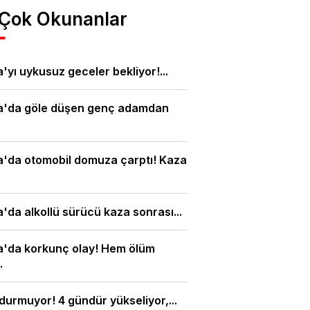
 Çok Okunanlar
'yı uykusuz geceler bekliyor!...
a'da göle düşen genç adamdan
'da otomobil domuza çarptı! Kaza
'da alkollü sürücü kaza sonrası...
a'da korkunç olay! Hem ölüm
.
 durmuyor! 4 gündür yükseliyor,...