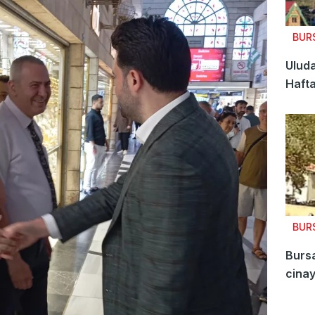
BUR
Uluda
Hafta
öden
BUR
Burs
cinay
cezal