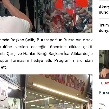
Akary
günde
Trump
dünya
gramda Başkan Çelik, Bursaspor'un Bursa'nın ortak
ulübe verilen desteğin önemine dikkat çekti.
hi Çarşı ve Hanlar Birliği Başkanı İsa Altıkardeş'e
aspor formasını hediye etti. Programın ardından
etti.
BUR
Bursa