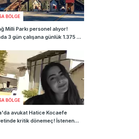
SA BÖLGE
ğ Milli Parkı personel alıyor!
da 3 gün çalışana günlük 1.375 TL
ecek
SA BÖLGE
a'da avukat Hatice Kocaefe
etinde kritik dönemeç! İstenen
ar belli oldu