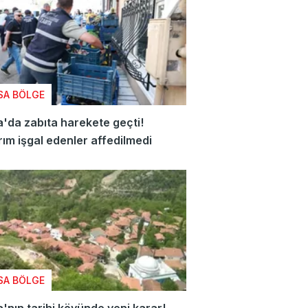
SA BÖLGE
'da zabıta harekete geçti!
rım işgal edenler affedilmedi
SA BÖLGE