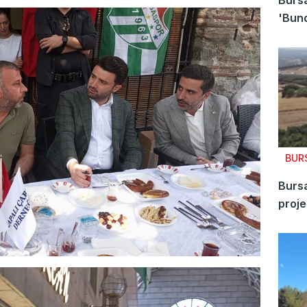
Bursa
'Bund
BUR
Bursa
proje