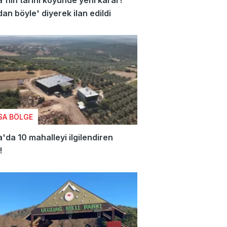
'nın tarihi köyünde yeni karar!
an böyle' diyerek ilan edildi
SA BÖLGE
'da 10 mahalleyi ilgilendiren
!