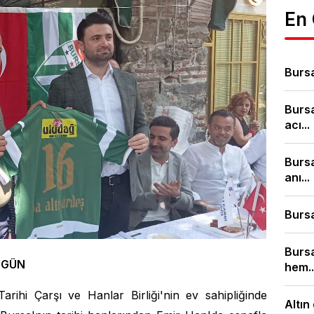
En
Bursa
Burs
acı...
Bursa
anı...
Bursa
Burs
UGÜN
hem..
Tarihi Çarşı ve Hanlar Birliği'nin ev sahipliğinde
Altın