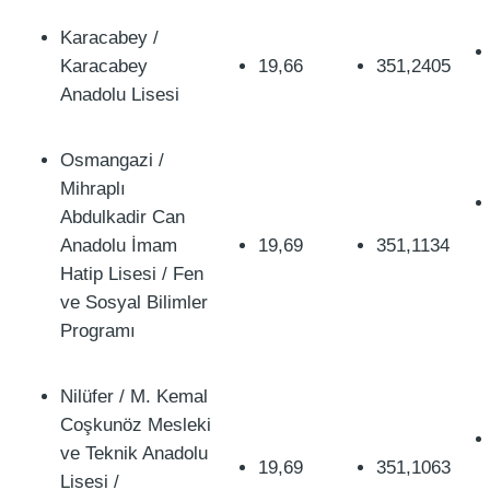
Karacabey /
Karacabey
19,66
351,2405
Anadolu Lisesi
Osmangazi /
Mihraplı
Abdulkadir Can
Anadolu İmam
19,69
351,1134
Hatip Lisesi / Fen
ve Sosyal Bilimler
Programı
Nilüfer / M. Kemal
Coşkunöz Mesleki
ve Teknik Anadolu
19,69
351,1063
Lisesi /