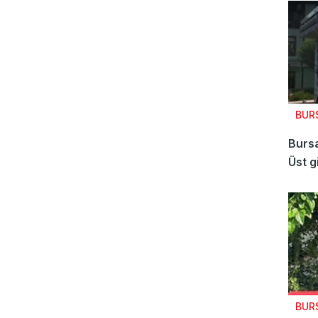
BUR
Bursa
Üst g
BUR