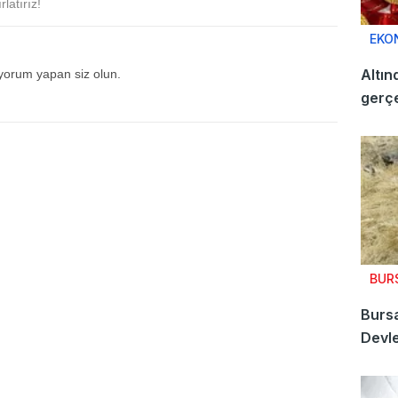
latırız!
EKO
Altın
 yorum yapan siz olun.
gerçe
BUR
Bursa
Devle