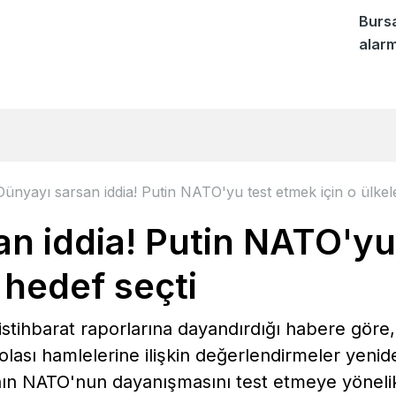
Bursa
alarm
Dünyayı sarsan iddia! Putin NATO'yu test etmek için o ülkele
an iddia! Putin NATO'yu
i hedef seçti
istihbarat raporlarına dayandırdığı habere gör
lası hamlelerine ilişkin değerlendirmeler yenide
ın NATO'nun dayanışmasını test etmeye yönelik 