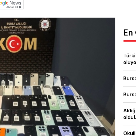
En
Türki
oluyor
Bursa
Bursa
Aldığ
oldu!.
Okull