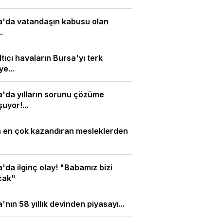
a'da vatandaşın kabusu olan
.
tıcı havaların Bursa'yı terk
e...
'da yılların sorunu çözüme
uyor!...
n en çok kazandıran mesleklerden
'da ilginç olay! "Babamız bizi
cak"
'nın 58 yıllık devinden piyasayı...