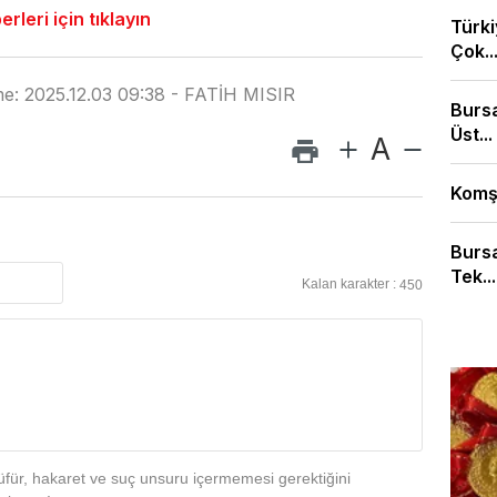
leri için tıklayın
Türki
Çok..
e: 2025.12.03 09:38 - FATİH MISIR
Bursa
Üst...
A
Komşu
Bursa
Tek...
Kalan karakter :
450
für, hakaret ve suç unsuru içermemesi gerektiğini