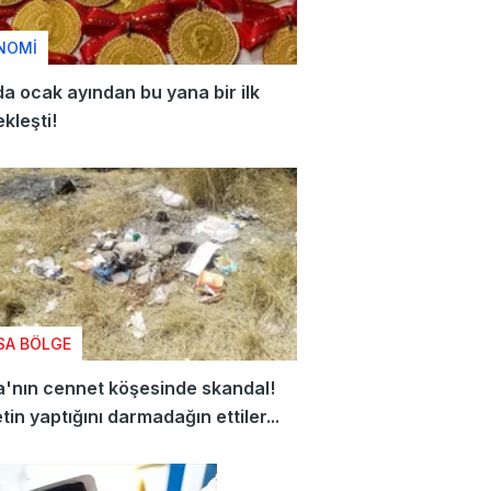
NOMİ
da ocak ayından bu yana bir ilk
kleşti!
SA BÖLGE
'nın cennet köşesinde skandal!
tin yaptığını darmadağın ettiler...