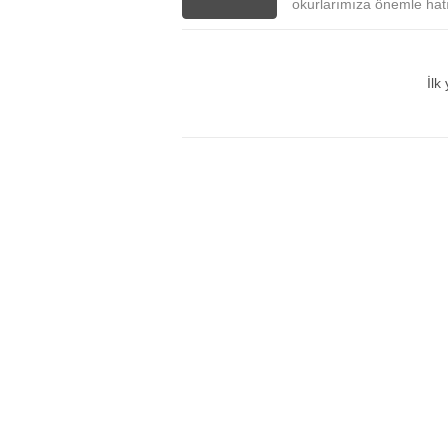
okurlarımıza önemle hatır
İlk