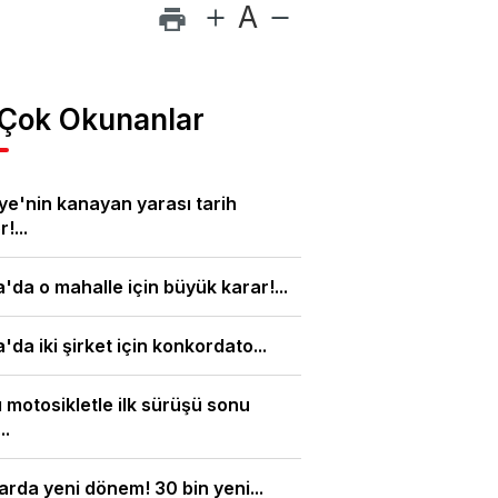
A
 Çok Okunanlar
ye'nin kanayan yarası tarih
!...
'da o mahalle için büyük karar!...
'da iki şirket için konkordato...
ı motosikletle ilk sürüşü sonu
..
arda yeni dönem! 30 bin yeni...