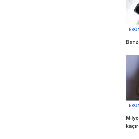
EKO
Benz
EKO
Milyo
kaçı