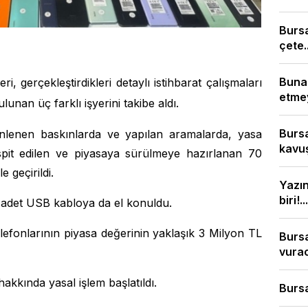
Burs
çete..
Bunal
eri, gerçekleştirdikleri detaylı istihbarat çalışmaları
etmey
lunan üç farklı işyerini takibe aldı.
Bursa
enlenen baskınlarda ve yapılan aramalarda, yasa
kavuş
espit edilen ve piyasaya sürülmeye hazırlanan 70
 geçirildi.
Yazı
biri!...
5 adet USB kabloya da el konuldu.
lefonlarının piyasa değerinin yaklaşık 3 Milyon TL
Bursa
vura
kkında yasal işlem başlatıldı.
Bursa