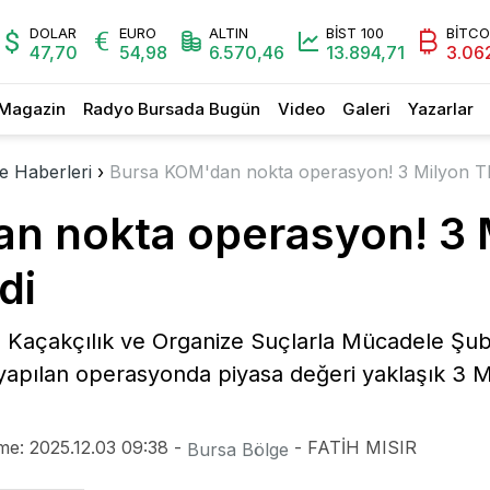
DOLAR
EURO
ALTIN
BİST 100
BİTCO
47,70
54,98
6.570,46
13.894,71
3.06
Magazin
Radyo Bursada Bugün
Video
Galeri
Yazarlar
e Haberleri
›
Bursa KOM'dan nokta operasyon! 3 Milyon TL
n nokta operasyon! 3 M
di
 Kaçakçılık ve Organize Suçlarla Mücadele Şub
 yapılan operasyonda piyasa değeri yaklaşık 3 
me: 2025.12.03 09:38 -
- FATİH MISIR
Bursa Bölge