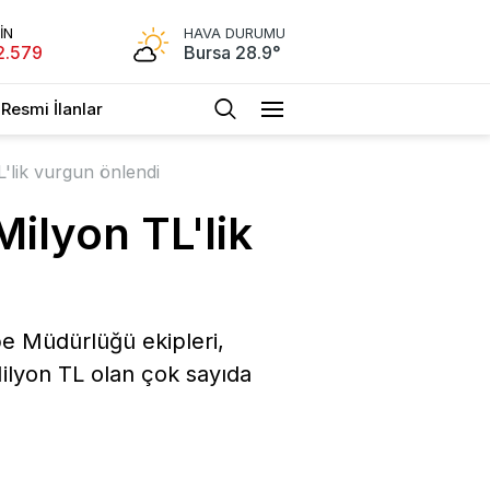
İN
HAVA DURUMU
2.579
Bursa 28.9°
Resmi İlanlar
'lik vurgun önlendi
ilyon TL'lik
e Müdürlüğü ekipleri,
Milyon TL olan çok sayıda