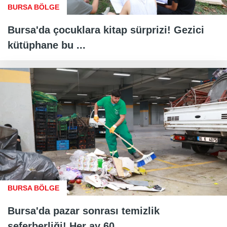
BURSA BÖLGE
Bursa'da çocuklara kitap sürprizi! Gezici
kütüphane bu ...
BURSA BÖLGE
Bursa'da pazar sonrası temizlik
seferberliği! Her ay 60...