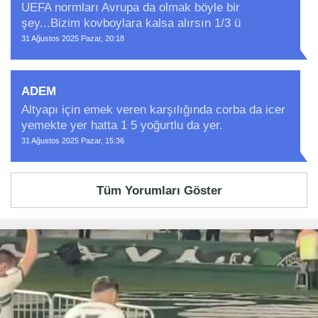
UEFA normları Avrupa da olmak böyle bir
şey...Bizim kovboylara kalsa alırsın 1/3 ü
31 Ağustos 2025 Pazar, 20:18
ADEM
Altyapı için emek veren karşılığında corba da icer
yemekte yer hatta 1 5 yoğurtlu da yer.
31 Ağustos 2025 Pazar, 15:36
Tüm Yorumları Göster